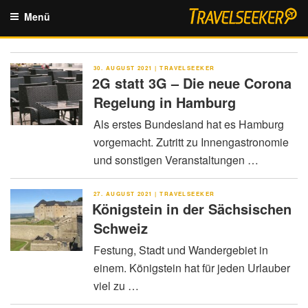
Zum
Menü
Inhalt
springen
VERÖFFENTLICHT
30. AUGUST 2021
|
TRAVELSEEKER
AM
2G statt 3G – Die neue Corona
Regelung in Hamburg
Als erstes Bundesland hat es Hamburg
vorgemacht. Zutritt zu Innengastronomie
und sonstigen Veranstaltungen …
VERÖFFENTLICHT
27. AUGUST 2021
|
TRAVELSEEKER
AM
Königstein in der Sächsischen
Schweiz
Festung, Stadt und Wandergebiet in
einem. Königstein hat für jeden Urlauber
viel zu …