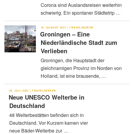
Corona sind Auslandsreisen weiterhin
schwierig. Ein spontaner Städtetrip …
VERÖFFENTLICHT
18. AUGUST 2021
|
TRAVELSEEKER
AM
Groningen – Eine
Niederländische Stadt zum
Verlieben
Groningen, die Hauptstadt der
gleichnamigen Provinz im Norden von
Holland, ist eine brausende, …
VERÖFFENTLICHT
28. JULI 2021
|
TRAVELSEEKER
AM
Neue UNESCO Welterbe in
Deutschland
48 Welterbestätten befinden sich in
Deutschland. Vor Kurzem kamen vier
neue Bäder-Welterbe zur …