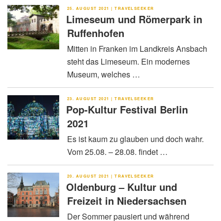
VERÖFFENTLICHT
25. AUGUST 2021
|
TRAVELSEEKER
AM
Limeseum und Römerpark in
Ruffenhofen
Mitten in Franken im Landkreis Ansbach
steht das Limeseum. Ein modernes
Museum, welches …
VERÖFFENTLICHT
23. AUGUST 2021
|
TRAVELSEEKER
AM
Pop-Kultur Festival Berlin
2021
Es ist kaum zu glauben und doch wahr.
Vom 25.08. – 28.08. findet …
VERÖFFENTLICHT
20. AUGUST 2021
|
TRAVELSEEKER
AM
Oldenburg – Kultur und
Freizeit in Niedersachsen
Der Sommer pausiert und während