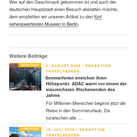
Wer auf den Geschmack gekommen ist und auch der
deutschen Hauptstadt einen Besuch abstatten möchte,
dem empfehlen wir unseren Artikel zu den
fünf
sehenswertesten Museen in Berlin
.
Weitere Beiträge
ABENTEUER
VERÖFFENTLICHT
2. AUGUST 2026
|
REDAKTION
AM
TRAVELSEEKER
Sommerferien erreichen ihren
Höhepunkt: ADAC warnt vor einem der
staureichsten Wochenenden des
Jahres
Für Millionen Menschen beginnt jetzt die
Reise in den Sommerurlaub. Da
inzwischen alle …
ABENTEUER
VERÖFFENTLICHT
19. JULI 2026
|
REDAKTION
AM
TRAVELSEEKER