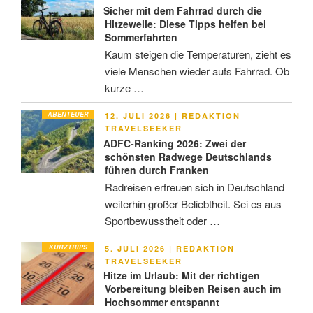
Sicher mit dem Fahrrad durch die
Hitzewelle: Diese Tipps helfen bei
Sommerfahrten
Kaum steigen die Temperaturen, zieht es
viele Menschen wieder aufs Fahrrad. Ob
kurze …
ABENTEUER
VERÖFFENTLICHT
12. JULI 2026
|
REDAKTION
AM
TRAVELSEEKER
ADFC-Ranking 2026: Zwei der
schönsten Radwege Deutschlands
führen durch Franken
Radreisen erfreuen sich in Deutschland
weiterhin großer Beliebtheit. Sei es aus
Sportbewusstheit oder …
KURZTRIPS
VERÖFFENTLICHT
5. JULI 2026
|
REDAKTION
AM
TRAVELSEEKER
Hitze im Urlaub: Mit der richtigen
Vorbereitung bleiben Reisen auch im
Hochsommer entspannt