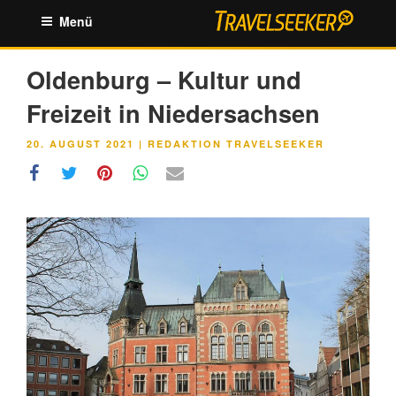
Zum
Menü
Inhalt
springen
Oldenburg – Kultur und
Freizeit in Niedersachsen
VERÖFFENTLICHT
20. AUGUST 2021
|
REDAKTION TRAVELSEEKER
AM