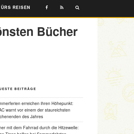
FÜRS REISEN
önsten Bücher
UESTE BEITRÄGE
merferien erreichen ihren Höhepunkt:
C warnt vor einem der staureichsten
chenenden des Jahres
her mit dem Fahrrad durch die Hitzewelle:
se Tipps helfen bei Sommerfahrten