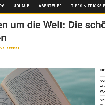
PS
URLAUB
ABENTEUER
TIPPS & TRICKS 
en um die Welt: Die sch
en
AVELSEEKER
NE
Som
ADA
Wo
Sic
Die