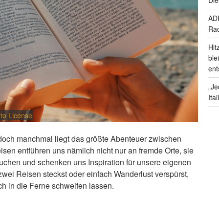
ADF
Rad
Hit
ble
ent
„Je
Ita
to License
 doch manchmal liegt das größte Abenteuer zwischen
sen entführen uns nämlich nicht nur an fremde Orte, sie
auchen und schenken uns Inspiration für unsere eigenen
ei Reisen steckst oder einfach Wanderlust verspürst,
ich in die Ferne schweifen lassen.