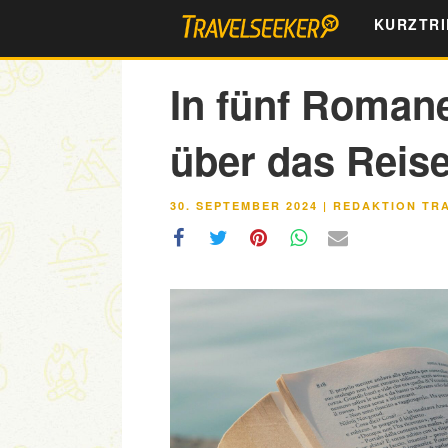
Zum
KURZTRI
Inhalt
springen
In fünf Roman
über das Reis
VERÖFFENTLICHT
30. SEPTEMBER 2024
|
REDAKTION TR
AM