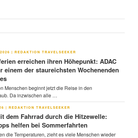
LICHT
2026
|
REDAKTION TRAVELSEEKER
rien erreichen ihren Höhepunkt: ADAC
or einem der staureichsten Wochenenden
res
en Menschen beginnt jetzt die Reise in den
ub. Da inzwischen alle …
LICHT
26
|
REDAKTION TRAVELSEEKER
it dem Fahrrad durch die Hitzewelle:
pps helfen bei Sommerfahrten
en die Temperaturen, zieht es viele Menschen wieder