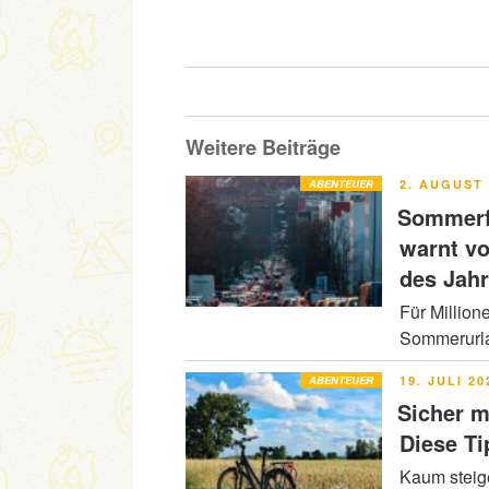
Weitere Beiträge
VERÖFFENT
ABENTEUER
2. AUGUST 
AM
Sommerfe
warnt v
des Jah
Für Million
Sommerurla
VERÖFFENT
ABENTEUER
19. JULI 20
AM
Sicher m
Diese Ti
Kaum steig