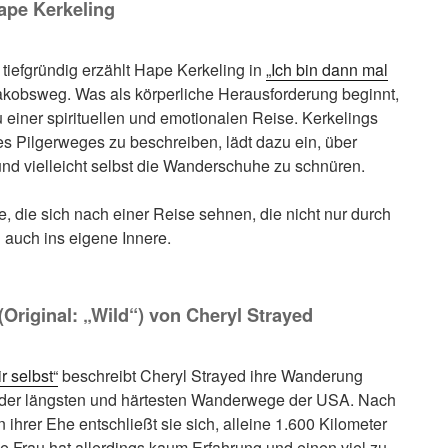
ape Kerkeling
 tiefgründig erzählt Hape Kerkeling in
„Ich bin dann mal
kobsweg. Was als körperliche Herausforderung beginnt,
u einer spirituellen und emotionalen Reise. Kerkelings
es Pilgerweges zu beschreiben, lädt dazu ein, über
 vielleicht selbst die Wanderschuhe zu schnüren.
lle, die sich nach einer Reise sehnen, die nicht nur durch
 auch ins eigene Innere.
 (Original: „Wild“) von Cheryl Strayed
r selbst“
beschreibt Cheryl Strayed ihre Wanderung
em der längsten und härtesten Wanderwege der USA. Nach
ihrer Ehe entschließt sie sich, alleine 1.600 Kilometer
e Frau hat allerdings kaum Erfahrung und einen viel zu