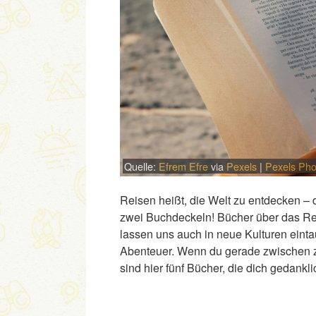
Quelle:
Efrem Efre
via
Pexels
|
Pexels Pho
Reisen heißt, die Welt zu entdecken –
zwei Buchdeckeln! Bücher über das Rei
lassen uns auch in neue Kulturen eint
Abenteuer. Wenn du gerade zwischen zw
sind hier fünf Bücher, die dich gedankl