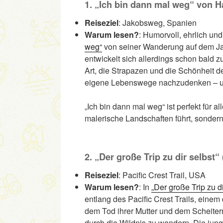
1. „Ich bin dann mal weg“ von H
Reiseziel
: Jakobsweg, Spanien
Warum lesen?
: Humorvoll, ehrlich und
weg“
von seiner Wanderung auf dem Ja
entwickelt sich allerdings schon bald z
Art, die Strapazen und die Schönheit d
eigene Lebenswege nachzudenken – und
„Ich bin dann mal weg“ ist perfekt für a
malerische Landschaften führt, sondern
2. „Der große Trip zu dir selbst“
Reiseziel
: Pacific Crest Trail, USA
Warum lesen?
: In
„Der große Trip zu di
entlang des Pacific Crest Trails, ein
dem Tod ihrer Mutter und dem Scheitern 
durch die Wildnis zu wandern. Die jung