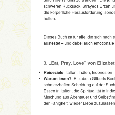
schweren Rucksack. Strayeds Erzählung 
die körperliche Herausforderung, sond
heilen.
Dieses Buch ist für alle, die sich nac
austestet – und dabei auch emotionale 
3. „Eat, Pray, Love“ von Elizabet
Reiseziele
: Italien, Indien, Indonesien
Warum lesen?
: Elizabeth Gilberts Bes
schmerzhaften Scheidung auf der Suche 
Essen in Italien, die Spiritualität in Ind
Mischung aus Abenteuer und Selbstfin
der Fähigkeit, wieder Liebe zuzulassen