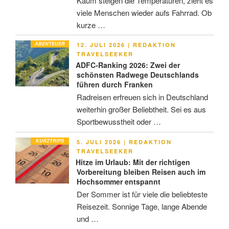
Kaum steigen die Temperaturen, zieht es
viele Menschen wieder aufs Fahrrad. Ob
kurze …
ABENTEUER
VERÖFFENTLICHT
12. JULI 2026
|
REDAKTION
AM
TRAVELSEEKER
ADFC-Ranking 2026: Zwei der
schönsten Radwege Deutschlands
führen durch Franken
Radreisen erfreuen sich in Deutschland
weiterhin großer Beliebtheit. Sei es aus
Sportbewusstheit oder …
KURZTRIPS
VERÖFFENTLICHT
5. JULI 2026
|
REDAKTION
AM
TRAVELSEEKER
Hitze im Urlaub: Mit der richtigen
Vorbereitung bleiben Reisen auch im
Hochsommer entspannt
Der Sommer ist für viele die beliebteste
Reisezeit. Sonnige Tage, lange Abende
und …