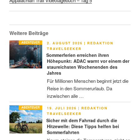
Appalachian Trail Videotagebuch – Tag 5
Weitere Beiträge
ABENTEUER
VERÖFFENTLICHT
2. AUGUST 2026
|
REDAKTION
AM
TRAVELSEEKER
Sommerferien erreichen ihren
Höhepunkt: ADAC warnt vor einem der
staureichsten Wochenenden des
Jahres
Für Millionen Menschen beginnt jetzt die
Reise in den Sommerurlaub. Da
inzwischen alle …
ABENTEUER
VERÖFFENTLICHT
19. JULI 2026
|
REDAKTION
AM
TRAVELSEEKER
Sicher mit dem Fahrrad durch die
Hitzewelle: Diese Tipps helfen bei
Sommerfahrten