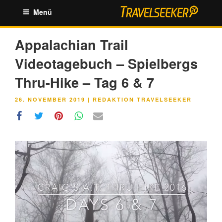
Zum
Menü
Inhalt
springen
Appalachian Trail
Videotagebuch – Spielbergs
Thru-Hike – Tag 6 & 7
VERÖFFENTLICHT
26. NOVEMBER 2019
|
REDAKTION TRAVELSEEKER
AM