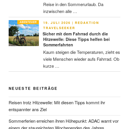
Reise in den Sommerurlaub. Da
inzwischen alle …
ABENTEUER
VERÖFFENTLICHT
19. JULI 2026
|
REDAKTION
AM
TRAVELSEEKER
Sicher mit dem Fahrrad durch die
Hitzewelle: Diese Tipps helfen bei
Sommerfahrten
Kaum steigen die Temperaturen, zieht es
viele Menschen wieder aufs Fahrrad. Ob
kurze …
NEUESTE BEITRÄGE
Reisen trotz Hitzewelle: Mit diesen Tipps kommt ihr
entspannter ans Ziel
Sommerferien erreichen ihren Höhepunkt: ADAC warnt vor
einem der staureichsten Wochenenden des Jahres