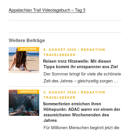
Appalachian Trail Videotagebuch – Tag 3
Weitere Beiträge
KURZTRIPS
VERÖFFENTLICHT
9. AUGUST 2026
|
REDAKTION
AM
TRAVELSEEKER
Reisen trotz Hitzewelle: Mit diesen
Tipps kommt ihr entspannter ans Ziel
Der Sommer bringt für viele die schönste
Zeit des Jahres – gleichzeitig sorgen …
ABENTEUER
VERÖFFENTLICHT
2. AUGUST 2026
|
REDAKTION
AM
TRAVELSEEKER
Sommerferien erreichen ihren
Höhepunkt: ADAC warnt vor einem der
staureichsten Wochenenden des
Jahres
Für Millionen Menschen beginnt jetzt die