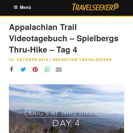
Zum
Menü
Inhalt
springen
Appalachian Trail
Videotagebuch – Spielbergs
Thru-Hike – Tag 4
VERÖFFENTLICHT
10. OKTOBER 2019
|
REDAKTION TRAVELSEEKER
AM