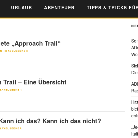
URLAUB
ABENTEUER
TIPPS & TRICKS FÜ
NE
Som
tete „Approach Trail“
ADA
N TRAVELSEEKER
Wo
Sic
Die
 Trail – Eine Übersicht
ADF
Rad
RAVELSEEKER
Hit
ble
ent
Kann ich das? Kann ich das nicht?
„Je
RAVELSEEKER
Ita