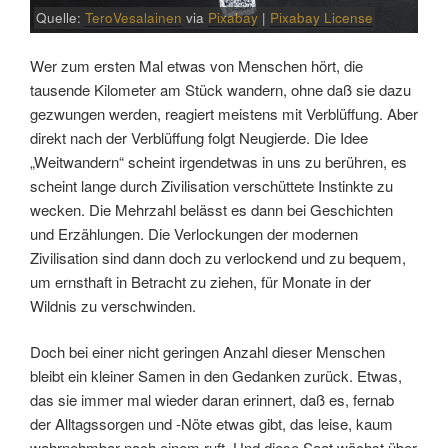
Quelle:
TeroVesalainen
via
Pixabay
|
Pixabay License
Wer zum ersten Mal etwas von Menschen hört, die
tausende Kilometer am Stück wandern, ohne daß sie dazu
gezwungen werden, reagiert meistens mit Verblüffung. Aber
direkt nach der Verblüffung folgt Neugierde. Die Idee
„Weitwandern“ scheint irgendetwas in uns zu berühren, es
scheint lange durch Zivilisation verschüttete Instinkte zu
wecken. Die Mehrzahl belässt es dann bei Geschichten
und Erzählungen. Die Verlockungen der modernen
Zivilisation sind dann doch zu verlockend und zu bequem,
um ernsthaft in Betracht zu ziehen, für Monate in der
Wildnis zu verschwinden.
Doch bei einer nicht geringen Anzahl dieser Menschen
bleibt ein kleiner Samen in den Gedanken zurück. Etwas,
das sie immer mal wieder daran erinnert, daß es, fernab
der Alltagssorgen und -Nöte etwas gibt, das leise, kaum
wahrnehmbar nach einem ruft. Und diese Saat wächst über