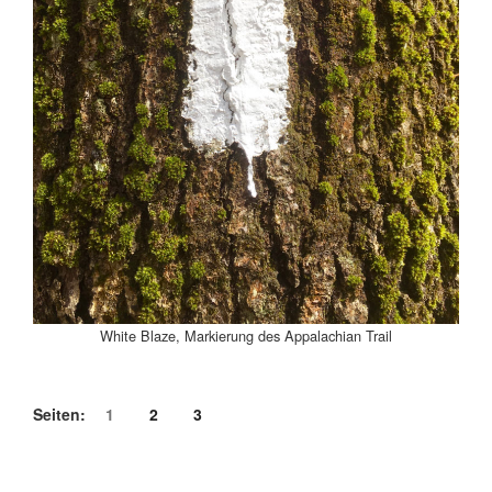
White Blaze, Markierung des Appalachian Trail
Seiten:
1
2
3