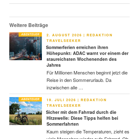
Weitere Beiträge
ABENTEUER
VERÖFFENTLICHT
2. AUGUST 2026
|
REDAKTION
AM
TRAVELSEEKER
Sommerferien erreichen ihren
Höhepunkt: ADAC warnt vor einem der
staureichsten Wochenenden des
Jahres
Für Millionen Menschen beginnt jetzt die
Reise in den Sommerurlaub. Da
inzwischen alle …
ABENTEUER
VERÖFFENTLICHT
19. JULI 2026
|
REDAKTION
AM
TRAVELSEEKER
Sicher mit dem Fahrrad durch die
Hitzewelle: Diese Tipps helfen bei
Sommerfahrten
Kaum steigen die Temperaturen, zieht es
viele Menschen wieder aufs Fahrrad. Ob