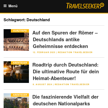
Zum
Menü
Inhalt
springen
Schlagwort:
Deutschland
Auf den Spuren der Römer –
KURZTRIPS
Deutschlands antike
Geheimnisse entdecken
VERÖFFENTLICHT
12. FEBRUAR 2025
|
REDAKTION TRAVELSEEKER
AM
Roadtrip durch Deutschland:
ABENTEUER
Die ultimative Route für dein
Heimat-Abenteuer!
VERÖFFENTLICHT
8. AUGUST 2024
|
REDAKTION TRAVELSEEKER
AM
Die faszinierende Vielfalt der
ABENTEUER
deutschen Nationalparks