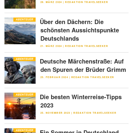
VERÖFFENTLICHT
28. MÄRZ 2024
|
REDAKTION TRAVELSEEKER
AM
Über den Dächern: Die
ABENTEUER
schönsten Aussichtspunkte
Deutschlands
VERÖFFENTLICHT
21. MÄRZ 2024
|
REDAKTION TRAVELSEEKER
AM
Deutsche Märchenstraße: Auf
ABENTEUER
den Spuren der Brüder Grimm
VERÖFFENTLICHT
25. FEBRUAR 2024
|
REDAKTION TRAVELSEEKER
AM
Die besten Winterreise-Tipps
ABENTEUER
2023
VERÖFFENTLICHT
25. NOVEMBER 2023
|
REDAKTION TRAVELSEEKER
AM
Ein Sommer in Deutschland
ABENTEUER