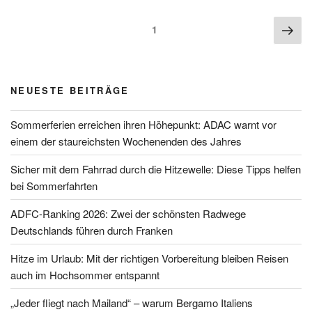
Seitennummerierung
Näc
Seite
1
der
Sei
Beiträge
NEUESTE BEITRÄGE
Sommerferien erreichen ihren Höhepunkt: ADAC warnt vor
einem der staureichsten Wochenenden des Jahres
Sicher mit dem Fahrrad durch die Hitzewelle: Diese Tipps helfen
bei Sommerfahrten
ADFC-Ranking 2026: Zwei der schönsten Radwege
Deutschlands führen durch Franken
Hitze im Urlaub: Mit der richtigen Vorbereitung bleiben Reisen
auch im Hochsommer entspannt
„Jeder fliegt nach Mailand“ – warum Bergamo Italiens