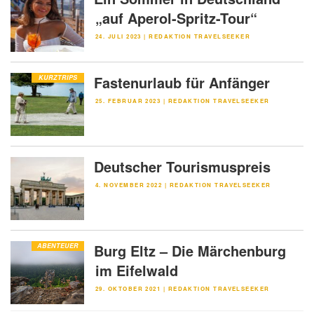
„auf Aperol-Spritz-Tour“
VERÖFFENTLICHT
24. JULI 2023
|
REDAKTION TRAVELSEEKER
AM
Fastenurlaub für Anfänger
KURZTRIPS
VERÖFFENTLICHT
25. FEBRUAR 2023
|
REDAKTION TRAVELSEEKER
AM
Deutscher Tourismuspreis
VERÖFFENTLICHT
4. NOVEMBER 2022
|
REDAKTION TRAVELSEEKER
AM
Burg Eltz – Die Märchenburg
ABENTEUER
im Eifelwald
VERÖFFENTLICHT
29. OKTOBER 2021
|
REDAKTION TRAVELSEEKER
AM