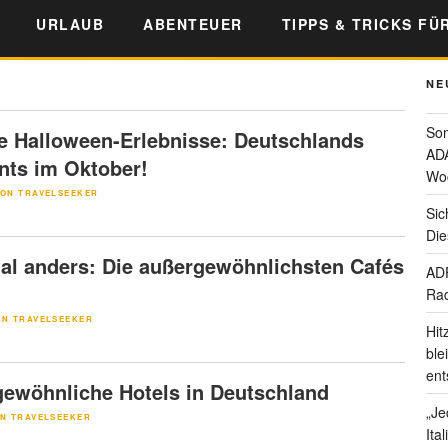
URLAUB
ABENTEUER
TIPPS & TRICKS FÜ
NE
Som
e Halloween-Erlebnisse: Deutschlands
ADA
nts im Oktober!
Wo
ON TRAVELSEEKER
Sic
Die
al anders: Die außergewöhnlichsten Cafés
ADF
Rad
ON TRAVELSEEKER
Hit
ble
ent
gewöhnliche Hotels in Deutschland
„Je
N TRAVELSEEKER
Ita