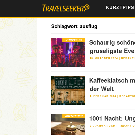
Zum
KURZTRIPS
Inhalt
springen
Schlagwort:
ausflug
Schaurig schön
KURZTRIPS
gruseligste Eve
VERÖFFENTLICHT
15. OKTOBER 2024
|
REDAKTI
AM
Kaffeeklatsch m
der Welt
VERÖFFENTLICHT
1. FEBRUAR 2024
|
REDAKTI
AM
1001 Nacht: Un
ABENTEUER
VERÖFFENTLICHT
21. JANUAR 2024
|
REDAKTIO
AM