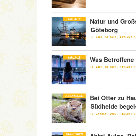
Natur und Groß
URLAUB
Göteborg
VERÖFFENTLICHT
14. AUGUST 2023
|
REDAKTIO
AM
Was Betroffene 
URLAUB
VERÖFFENTLICHT
12. AUGUST 2022
|
REDAKTIO
AM
Bei Otter zu Ha
ABENTEUER
Südheide begei
VERÖFFENTLICHT
13. JANUAR 2020
|
REDAKTIO
AM
Abtei Aulne, Be
KURZTRIPS