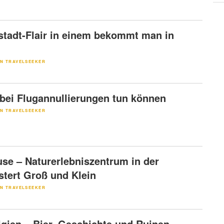
stadt-Flair in einem bekommt man in
N TRAVELSEEKER
bei Flugannullierungen tun können
N TRAVELSEEKER
use – Naturerlebniszentrum in der
stert Groß und Klein
N TRAVELSEEKER
lgien – Bier, Geschichte und Ruinen