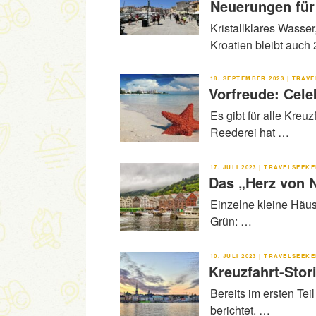
Neuerungen für
Kristallklares Wasse
Kroatien bleibt auch
VERÖFFENTLICHT
18. SEPTEMBER 2023
|
TRAVE
AM
Vorfreude: Cele
Es gibt für alle Kreu
Reederei hat …
VERÖFFENTLICHT
17. JULI 2023
|
TRAVELSEEK
AM
Das „Herz von 
Einzelne kleine Häus
Grün: …
VERÖFFENTLICHT
10. JULI 2023
|
TRAVELSEEK
AM
Kreuzfahrt-Stor
Bereits im ersten Tei
berichtet. …