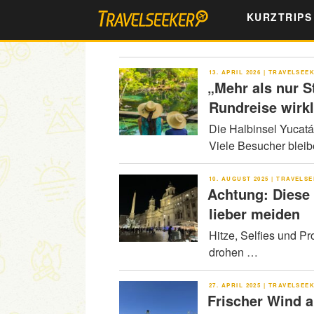
Zum
KURZTRIPS
Inhalt
springen
VERÖFFENTLICHT
13. APRIL 2026
|
TRAVELSEE
AM
„Mehr als nur S
Rundreise wirk
Die Halbinsel Yucatá
Viele Besucher blei
VERÖFFENTLICHT
10. AUGUST 2025
|
TRAVELSE
AM
Achtung: Diese
lieber meiden
Hitze, Selfies und P
drohen …
VERÖFFENTLICHT
27. APRIL 2025
|
TRAVELSEE
AM
Frischer Wind a