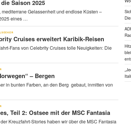
Wo
 die Saison 2025
r, mediterrane Gelassenheit und endlose Küsten –
Sic
Die
 2025 eines …
ADF
LSEEKER
Rad
brity Cruises erweitert Karibik-Reisen
Hit
zfahrt-Fans von Celebrity Cruises tolle Neuigkeiten: Die
ble
ent
„Je
ER
Norwegen“ – Bergen
Ita
er in bunten Farben, an den Berg gebaut, inmitten von
ER
ies, Teil 2: Ostsee mit der MSC Fantasia
l der Kreuzfahrt-Stories haben wir über die MSC Fantasia