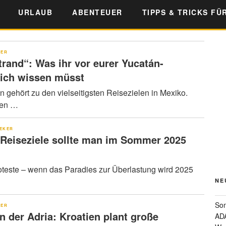
URLAUB
ABENTEUER
TIPPS & TRICKS FÜ
KER
trand“: Was ihr vor eurer Yucatán-
lich wissen müsst
n gehört zu den vielseitigsten Reisezielen in Mexiko.
ben …
EKER
 Reiseziele sollte man im Sommer 2025
roteste – wenn das Paradies zur Überlastung wird 2025
NE
Som
KER
n der Adria: Kroatien plant große
ADA