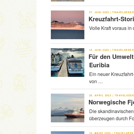
VERÖFFENTLICHT
27. JUNI 2023
|
TRAVELSEEK
AM
Kreuzfahrt-Stor
Volle Kraft voraus in
VERÖFFENTLICHT
19. JUNI 2023
|
TRAVELSEEK
AM
Für den Umwelt
Euribia
Ein neuer Kreuzfahrt
von …
VERÖFFENTLICHT
28. APRIL 2023
|
TRAVELSEE
AM
Norwegische Fjo
Die skandinavischen
überzeugen durch Fo
VERÖFFENTLICHT
10. MÄRZ 2023
|
TRAVELSEE