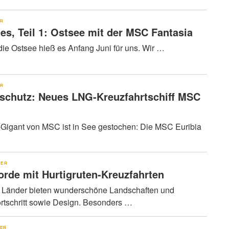
ER
ies, Teil 1: Ostsee mit der MSC Fantasia
 die Ostsee hieß es Anfang Juni für uns. Wir …
ER
schutz: Neues LNG-Kreuzfahrtschiff MSC
-Gigant von MSC ist in See gestochen: Die MSC Euribia
KER
rde mit Hurtigruten-Kreuzfahrten
 Länder bieten wunderschöne Landschaften und
rtschritt sowie Design. Besonders …
KER