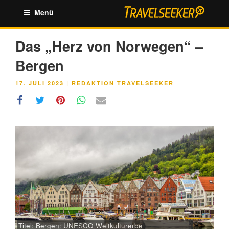
Zum
Menü
Inhalt
springen
Das „Herz von Norwegen“ –
Bergen
VERÖFFENTLICHT
17. JULI 2023
|
REDAKTION TRAVELSEEKER
AM
Titel: Bergen: UNESCO Weltkulturerbe