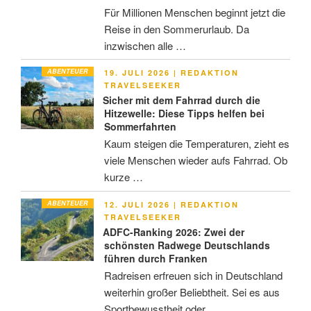
Für Millionen Menschen beginnt jetzt die
Reise in den Sommerurlaub. Da
inzwischen alle …
ABENTEUER
VERÖFFENTLICHT
19. JULI 2026
|
REDAKTION
AM
TRAVELSEEKER
Sicher mit dem Fahrrad durch die
Hitzewelle: Diese Tipps helfen bei
Sommerfahrten
Kaum steigen die Temperaturen, zieht es
viele Menschen wieder aufs Fahrrad. Ob
kurze …
ABENTEUER
VERÖFFENTLICHT
12. JULI 2026
|
REDAKTION
AM
TRAVELSEEKER
ADFC-Ranking 2026: Zwei der
schönsten Radwege Deutschlands
führen durch Franken
Radreisen erfreuen sich in Deutschland
weiterhin großer Beliebtheit. Sei es aus
Sportbewusstheit oder …