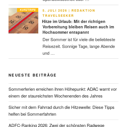
KURZTRIPS
VERÖFFENTLICHT
5. JULI 2026
|
REDAKTION
AM
TRAVELSEEKER
Hitze im Urlaub: Mit der richtigen
Vorbereitung bleiben Reisen auch im
Hochsommer entspannt
Der Sommer ist für viele die beliebteste
Reisezeit. Sonnige Tage, lange Abende
und …
NEUESTE BEITRÄGE
Sommerferien erreichen ihren Höhepunkt: ADAC warnt vor
einem der staureichsten Wochenenden des Jahres
Sicher mit dem Fahrrad durch die Hitzewelle: Diese Tipps
helfen bei Sommerfahrten
ADFC-Ranking 2026: Zwei der schönsten Radwege