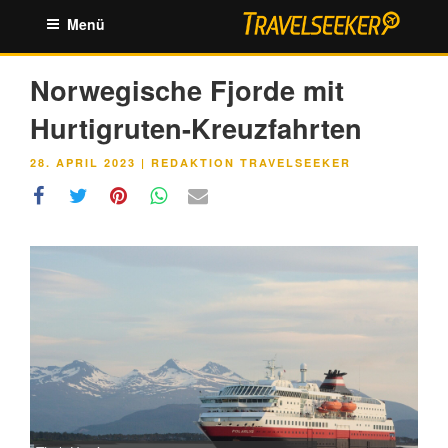
Zum
Menü
Inhalt
springen
Norwegische Fjorde mit
Hurtigruten-Kreuzfahrten
VERÖFFENTLICHT
28. APRIL 2023
|
REDAKTION TRAVELSEEKER
AM