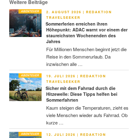
Weitere Beiträge
ABENTEUER
VERÖFFENTLICHT
2. AUGUST 2026
|
REDAKTION
AM
TRAVELSEEKER
Sommerferien erreichen ihren
Höhepunkt: ADAC warnt vor einem der
staureichsten Wochenenden des
Jahres
Für Millionen Menschen beginnt jetzt die
Reise in den Sommerurlaub. Da
inzwischen alle …
ABENTEUER
VERÖFFENTLICHT
19. JULI 2026
|
REDAKTION
AM
TRAVELSEEKER
Sicher mit dem Fahrrad durch die
Hitzewelle: Diese Tipps helfen bei
Sommerfahrten
Kaum steigen die Temperaturen, zieht es
viele Menschen wieder aufs Fahrrad. Ob
kurze …
ABENTEUER
VERÖFFENTLICHT
12. JULI 2026
|
REDAKTION