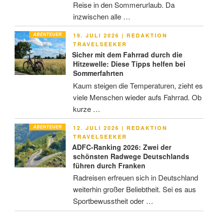
Reise in den Sommerurlaub. Da
inzwischen alle …
ABENTEUER
VERÖFFENTLICHT
19. JULI 2026
|
REDAKTION
AM
TRAVELSEEKER
Sicher mit dem Fahrrad durch die
Hitzewelle: Diese Tipps helfen bei
Sommerfahrten
Kaum steigen die Temperaturen, zieht es
viele Menschen wieder aufs Fahrrad. Ob
kurze …
ABENTEUER
VERÖFFENTLICHT
12. JULI 2026
|
REDAKTION
AM
TRAVELSEEKER
ADFC-Ranking 2026: Zwei der
schönsten Radwege Deutschlands
führen durch Franken
Radreisen erfreuen sich in Deutschland
weiterhin großer Beliebtheit. Sei es aus
Sportbewusstheit oder …