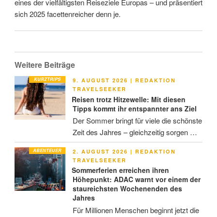
eines der vielfältigsten Reiseziele Europas – und präsentiert
sich 2025 facettenreicher denn je.
Weitere Beiträge
KURZTRIPS
VERÖFFENTLICHT
9. AUGUST 2026
|
REDAKTION
AM
TRAVELSEEKER
Reisen trotz Hitzewelle: Mit diesen
Tipps kommt ihr entspannter ans Ziel
Der Sommer bringt für viele die schönste
Zeit des Jahres – gleichzeitig sorgen …
ABENTEUER
VERÖFFENTLICHT
2. AUGUST 2026
|
REDAKTION
AM
TRAVELSEEKER
Sommerferien erreichen ihren
Höhepunkt: ADAC warnt vor einem der
staureichsten Wochenenden des
Jahres
Für Millionen Menschen beginnt jetzt die