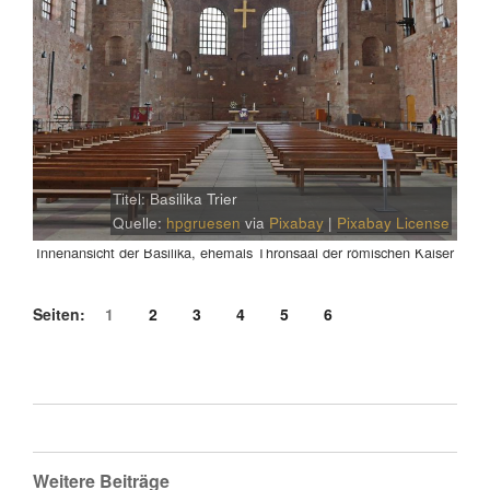
Titel: Basilika Trier
Quelle:
hpgruesen
via
Pixabay
|
Pixabay License
Innenansicht der Basilika, ehemals Thronsaal der römischen Kaiser
Seiten:
1
2
3
4
5
6
Weitere Beiträge