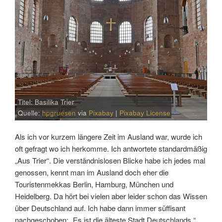
Titel: Basilika Trier
Quelle:
hpgruesen
via
Pixabay
|
Pixabay License
Als ich vor kurzem längere Zeit im Ausland war, wurde ich
oft gefragt wo ich herkomme. Ich antwortete standardmäßig
„Aus Trier“. Die verständnislosen Blicke habe ich jedes mal
genossen, kennt man im Ausland doch eher die
Touristenmekkas Berlin, Hamburg, München und
Heidelberg. Da hört bei vielen aber leider schon das Wissen
über Deutschland auf. Ich habe dann immer süffisant
nachgeschoben: „Es ist die älteste Stadt Deutschlands.“