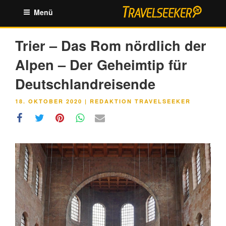
Zum
Menü
Inhalt
springen
Trier – Das Rom nördlich der
Alpen – Der Geheimtip für
Deutschlandreisende
VERÖFFENTLICHT
18. OKTOBER 2020
|
REDAKTION TRAVELSEEKER
AM