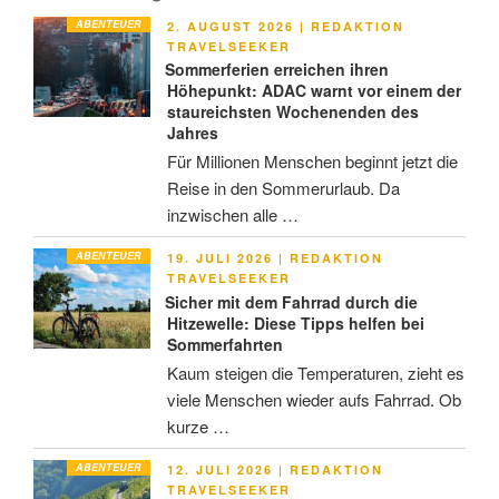
ABENTEUER
VERÖFFENTLICHT
2. AUGUST 2026
|
REDAKTION
AM
TRAVELSEEKER
Sommerferien erreichen ihren
Höhepunkt: ADAC warnt vor einem der
staureichsten Wochenenden des
Jahres
Für Millionen Menschen beginnt jetzt die
Reise in den Sommerurlaub. Da
inzwischen alle …
ABENTEUER
VERÖFFENTLICHT
19. JULI 2026
|
REDAKTION
AM
TRAVELSEEKER
Sicher mit dem Fahrrad durch die
Hitzewelle: Diese Tipps helfen bei
Sommerfahrten
Kaum steigen die Temperaturen, zieht es
viele Menschen wieder aufs Fahrrad. Ob
kurze …
ABENTEUER
VERÖFFENTLICHT
12. JULI 2026
|
REDAKTION
AM
TRAVELSEEKER