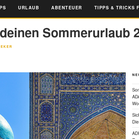
PS
URLAUB
ABENTEUER
TIPPS & TRICKS 
r deinen Sommerurlaub 
EEKER
NE
Som
ADA
Wo
Sic
Die
ADF