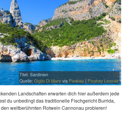
Titel: Sardinien
Quelle:
Giglio Di Mare
via
Pixabay
|
Pixabay License
ruckenden Landschaften erwarten dich hier außerdem jede
est du unbedingt das traditionelle Fischgericht Burrida,
 den weltberühmten Rotwein Cannonau probieren!