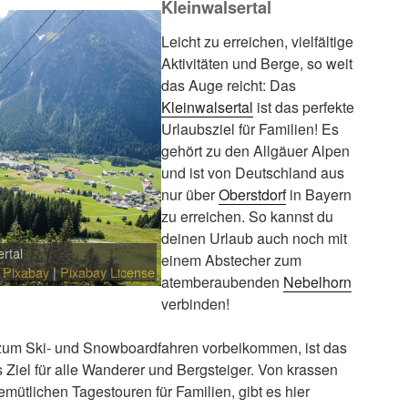
Kleinwalsertal
Leicht zu erreichen, vielfältige
Aktivitäten und Berge, so weit
das Auge reicht: Das
Kleinwalsertal
ist das perfekte
Urlaubsziel für Familien! Es
gehört zu den Allgäuer Alpen
und ist von Deutschland aus
nur über
Oberstdorf
in Bayern
zu erreichen. So kannst du
deinen Urlaub auch noch mit
ertal
einem Abstecher zum
a
Pixabay
|
Pixabay License
atemberaubenden
Nebelhorn
verbinden!
zum Ski- und Snowboardfahren vorbeikommen, ist das
 Ziel für alle Wanderer und Bergsteiger. Von krassen
mütlichen Tagestouren für Familien, gibt es hier