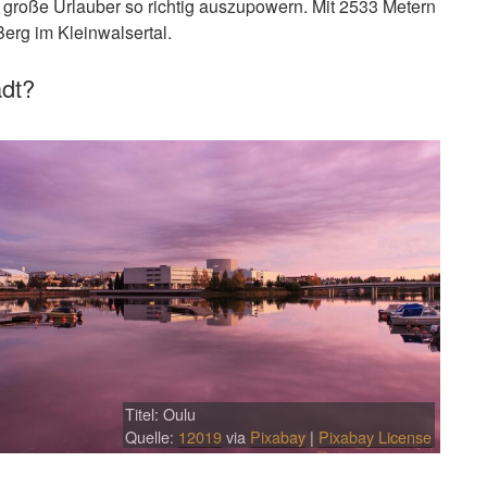
 große Urlauber so richtig auszupowern. Mit 2533 Metern
Berg im Kleinwalsertal.
adt?
Titel: Oulu
Quelle:
12019
via
Pixabay
|
Pixabay License