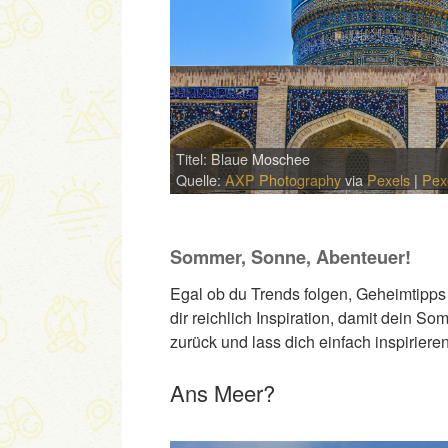
Titel: Blaue Moschee
Quelle:
AXP Photography
via
Pexels
|
Pex
Sommer, Sonne, Abenteuer!
Egal ob du Trends folgen, Geheimtipps
dir reichlich Inspiration, damit dein S
zurück und lass dich einfach inspirier
Ans Meer?