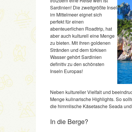
trotzdem eine Reise wert ist
Sardinien! Die zweitgrößte Insel
im Mittelmeer eignet sich
perfekt für einen
abenteuerlichen Roadtrip, hat
aber auch kulturell eine Menge
zu bieten. Mit ihren goldenen
Stränden und dem türkisen
Wasser gehört Sardinien
definitiv zu den schönsten
Inseln Europas!
Neben kultureller Vielfalt und beeind
Menge kulinarische Highlights. So sollt
die himmlische Käsetasche Seada und
In die Berge?