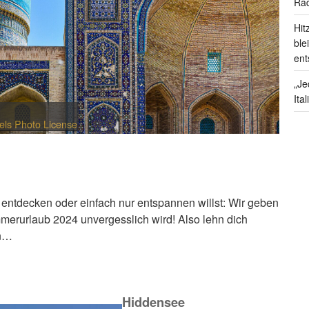
Rad
Hit
ble
ent
„Je
Ita
els Photo License
 entdecken oder einfach nur entspannen willst: Wir geben
ommerurlaub 2024 unvergesslich wird! Also lehn dich
en…
Hiddensee