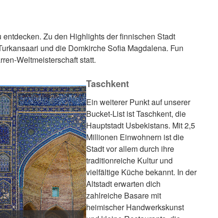
u entdecken. Zu den Highlights der finnischen Stadt
 Turkansaari und die Domkirche Sofia Magdalena. Fun
arren-Weltmeisterschaft statt.
Taschkent
Ein weiterer Punkt auf unserer
Bucket-List ist Taschkent, die
Hauptstadt Usbekistans. Mit 2,5
Millionen Einwohnern ist die
Stadt vor allem durch ihre
traditionreiche Kultur und
vielfältige Küche bekannt. In der
Altstadt erwarten dich
zahlreiche Basare mit
heimischer Handwerkskunst