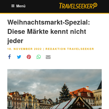
Zum
Menü
Inhalt
springen
Weihnachtsmarkt-Spezial:
Diese Märkte kennt nicht
jeder
VERÖFFENTLICHT
18. NOVEMBER 2022
|
REDAKTION TRAVELSEEKER
AM