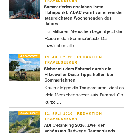
AM
TRAVELSEEKER
Sommerferien erreichen ihren
Höhepunkt: ADAC warnt vor einem der
staureichsten Wochenenden des
Jahres
Für Millionen Menschen beginnt jetzt die
Reise in den Sommerurlaub. Da
inzwischen alle …
ABENTEUER
VERÖFFENTLICHT
19. JULI 2026
|
REDAKTION
AM
TRAVELSEEKER
Sicher mit dem Fahrrad durch die
Hitzewelle: Diese Tipps helfen bei
Sommerfahrten
Kaum steigen die Temperaturen, zieht es
viele Menschen wieder aufs Fahrrad. Ob
kurze …
ABENTEUER
VERÖFFENTLICHT
12. JULI 2026
|
REDAKTION
AM
TRAVELSEEKER
ADFC-Ranking 2026: Zwei der
schönsten Radwege Deutschlands