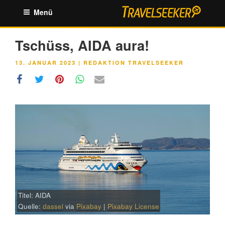
Zum
Menü
Inhalt
springen
Tschüss, AIDA aura!
VERÖFFENTLICHT
13. JANUAR 2023
|
REDAKTION TRAVELSEEKER
AM
Titel: AIDA
Quelle:
dassel
via
Pixabay
|
Pixabay License