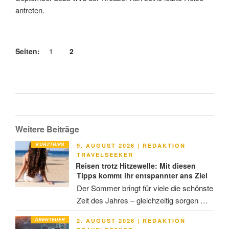
antreten.
Seiten:
1
2
Weitere Beiträge
KURZTRIPS
VERÖFFENTLICHT
9. AUGUST 2026
|
REDAKTION
AM
TRAVELSEEKER
Reisen trotz Hitzewelle: Mit diesen
Tipps kommt ihr entspannter ans Ziel
Der Sommer bringt für viele die schönste
Zeit des Jahres – gleichzeitig sorgen …
ABENTEUER
VERÖFFENTLICHT
2. AUGUST 2026
|
REDAKTION