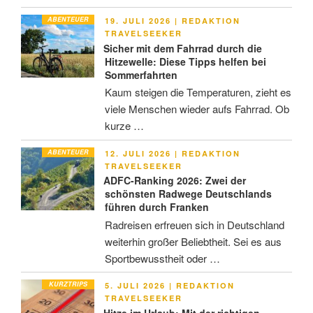
ABENTEUER
VERÖFFENTLICHT
19. JULI 2026
|
REDAKTION
AM
TRAVELSEEKER
Sicher mit dem Fahrrad durch die
Hitzewelle: Diese Tipps helfen bei
Sommerfahrten
Kaum steigen die Temperaturen, zieht es
viele Menschen wieder aufs Fahrrad. Ob
kurze …
ABENTEUER
VERÖFFENTLICHT
12. JULI 2026
|
REDAKTION
AM
TRAVELSEEKER
ADFC-Ranking 2026: Zwei der
schönsten Radwege Deutschlands
führen durch Franken
Radreisen erfreuen sich in Deutschland
weiterhin großer Beliebtheit. Sei es aus
Sportbewusstheit oder …
KURZTRIPS
VERÖFFENTLICHT
5. JULI 2026
|
REDAKTION
AM
TRAVELSEEKER