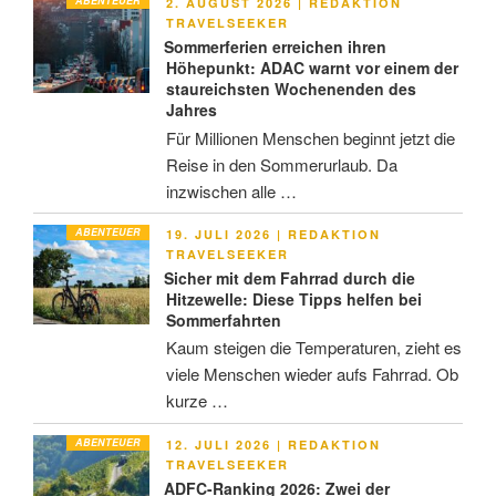
ABENTEUER
VERÖFFENTLICHT
2. AUGUST 2026
|
REDAKTION
AM
TRAVELSEEKER
Sommerferien erreichen ihren
Höhepunkt: ADAC warnt vor einem der
staureichsten Wochenenden des
Jahres
Für Millionen Menschen beginnt jetzt die
Reise in den Sommerurlaub. Da
inzwischen alle …
ABENTEUER
VERÖFFENTLICHT
19. JULI 2026
|
REDAKTION
AM
TRAVELSEEKER
Sicher mit dem Fahrrad durch die
Hitzewelle: Diese Tipps helfen bei
Sommerfahrten
Kaum steigen die Temperaturen, zieht es
viele Menschen wieder aufs Fahrrad. Ob
kurze …
ABENTEUER
VERÖFFENTLICHT
12. JULI 2026
|
REDAKTION
AM
TRAVELSEEKER
ADFC-Ranking 2026: Zwei der