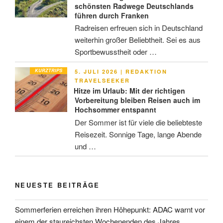
schönsten Radwege Deutschlands
führen durch Franken
Radreisen erfreuen sich in Deutschland
weiterhin großer Beliebtheit. Sei es aus
Sportbewusstheit oder …
KURZTRIPS
VERÖFFENTLICHT
5. JULI 2026
|
REDAKTION
AM
TRAVELSEEKER
Hitze im Urlaub: Mit der richtigen
Vorbereitung bleiben Reisen auch im
Hochsommer entspannt
Der Sommer ist für viele die beliebteste
Reisezeit. Sonnige Tage, lange Abende
und …
NEUESTE BEITRÄGE
Sommerferien erreichen ihren Höhepunkt: ADAC warnt vor
einem der staureichsten Wochenenden des Jahres