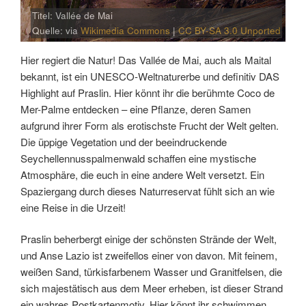
Titel: Vallée de Mai
Quelle: via
Wikimedia Commons
|
CC BY-SA 3.0 Unported
Hier regiert die Natur! Das Vallée de Mai, auch als Maital
bekannt, ist ein UNESCO-Weltnaturerbe und definitiv DAS
Highlight auf Praslin. Hier könnt ihr die berühmte Coco de
Mer-Palme entdecken – eine Pflanze, deren Samen
aufgrund ihrer Form als erotischste Frucht der Welt gelten.
Die üppige Vegetation und der beeindruckende
Seychellennusspalmenwald schaffen eine mystische
Atmosphäre, die euch in eine andere Welt versetzt. Ein
Spaziergang durch dieses Naturreservat fühlt sich an wie
eine Reise in die Urzeit!
Praslin beherbergt einige der schönsten Strände der Welt,
und Anse Lazio ist zweifellos einer von davon. Mit feinem,
weißen Sand, türkisfarbenem Wasser und Granitfelsen, die
sich majestätisch aus dem Meer erheben, ist dieser Strand
ein wahres Postkartenmotiv. Hier könnt ihr schwimmen,