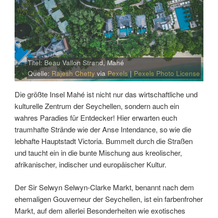
Titel: Beau Vallon Strand, Mahé
Quelle:
Rajesh Chetty
via
Pexels
|
Pexels Photo License
Die größte Insel Mahé ist nicht nur das wirtschaftliche und
kulturelle Zentrum der Seychellen, sondern auch ein
wahres Paradies für Entdecker! Hier erwarten euch
traumhafte Strände wie der Anse Intendance, so wie die
lebhafte Hauptstadt Victoria. Bummelt durch die Straßen
und taucht ein in die bunte Mischung aus kreolischer,
afrikanischer, indischer und europäischer Kultur.
Der Sir Selwyn Selwyn-Clarke Markt, benannt nach dem
ehemaligen Gouverneur der Seychellen, ist ein farbenfroher
Markt, auf dem allerlei Besonderheiten wie exotisches