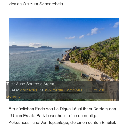
idealen Ort zum Schnorcheln.
Titel: Anse Source d'Argent
Quelle:
dronepicr
via
Wikimedia Commons
|
CC BY 2.0
Generic
Am südlichen Ende von La Digue könnt ihr außerdem den
L’Union Estate Park
besuchen – eine ehemalige
Kokosnuss- und Vanilleplantage, die einen echten Einblick