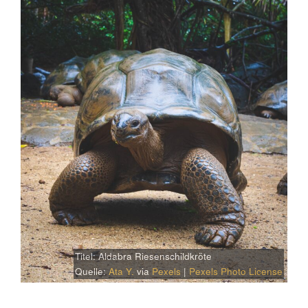
Titel: Aldabra Riesenschildkröte
Quelle:
Ata Y.
via
Pexels
|
Pexels Photo License