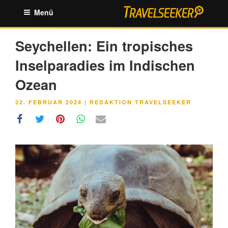
Zum
Menü
Inhalt
springen
Seychellen: Ein tropisches
Inselparadies im Indischen
Ozean
VERÖFFENTLICHT
22. FEBRUAR 2024
|
REDAKTION TRAVELSEEKER
AM