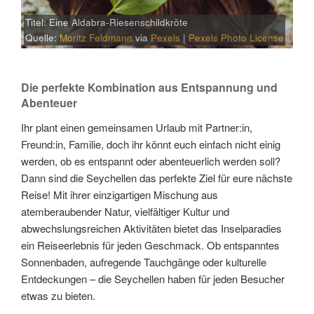
Titel: Eine Aldabra-Riesenschildkröte
Quelle:
Moritz Feldmann
via
Pexels
|
Pexels Photo License
Die perfekte Kombination aus Entspannung und
Abenteuer
Ihr plant einen gemeinsamen Urlaub mit Partner:in,
Freund:in, Familie, doch ihr könnt euch einfach nicht einig
werden, ob es entspannt oder abenteuerlich werden soll?
Dann sind die Seychellen das perfekte Ziel für eure nächste
Reise! Mit ihrer einzigartigen Mischung aus
atemberaubender Natur, vielfältiger Kultur und
abwechslungsreichen Aktivitäten bietet das Inselparadies
ein Reiseerlebnis für jeden Geschmack. Ob entspanntes
Sonnenbaden, aufregende Tauchgänge oder kulturelle
Entdeckungen – die Seychellen haben für jeden Besucher
etwas zu bieten.