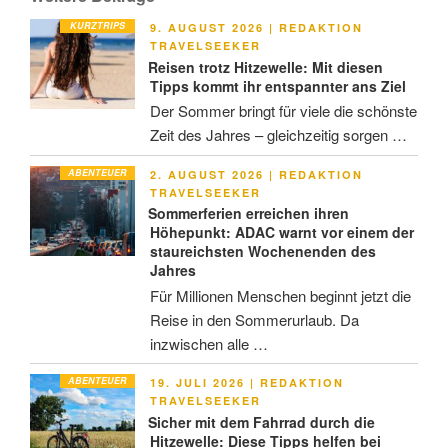
KURZTRIPS
VERÖFFENTLICHT
9. AUGUST 2026
|
REDAKTION
AM
TRAVELSEEKER
Reisen trotz Hitzewelle: Mit diesen
Tipps kommt ihr entspannter ans Ziel
Der Sommer bringt für viele die schönste
Zeit des Jahres – gleichzeitig sorgen …
ABENTEUER
VERÖFFENTLICHT
2. AUGUST 2026
|
REDAKTION
AM
TRAVELSEEKER
Sommerferien erreichen ihren
Höhepunkt: ADAC warnt vor einem der
staureichsten Wochenenden des
Jahres
Für Millionen Menschen beginnt jetzt die
Reise in den Sommerurlaub. Da
inzwischen alle …
ABENTEUER
VERÖFFENTLICHT
19. JULI 2026
|
REDAKTION
AM
TRAVELSEEKER
Sicher mit dem Fahrrad durch die
Hitzewelle: Diese Tipps helfen bei