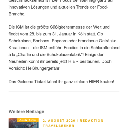
innovativen Lösungen und aktuellen Trends der Food-
Branche.
Die ISM ist die größte Süßigkeitenmesse der Welt und
findet vom 28. bis zum 31. Januar in Köln statt. Ob
Schokolade, Bonbons, Popcorn oder brandneue Getränke-
Kreationen – die ISM entführt Foodies in ein Schlaraffenland
á la „Charlie und die Schokoladenfabrik“! Einige der
Neuheiten könnt ihr bereits jetzt
HIER
bestaunen. Doch
Vorsicht: Heißhungergefahr!
Das Goldene Ticket könnt ihr ganz einfach
HIER
kaufen!
Weitere Beiträge
ABENTEUER
VERÖFFENTLICHT
2. AUGUST 2026
|
REDAKTION
AM
TRAVELSEEKER