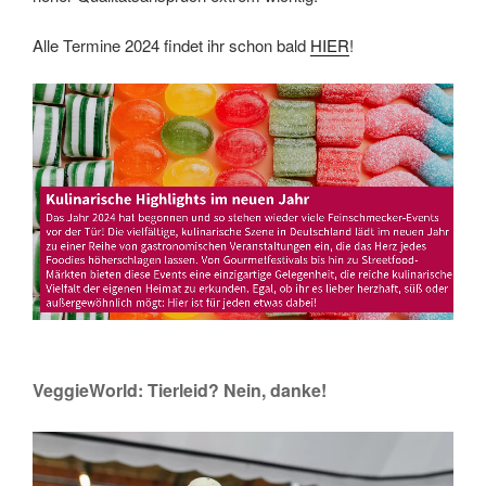
Alle Termine 2024 findet ihr schon bald
HIER
!
Link
Embed
VeggieWorld: Tierleid? Nein, danke!