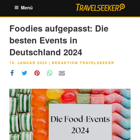
Zum
Menü
Inhalt
springen
Foodies aufgepasst: Die
besten Events in
Deutschland 2024
VERÖFFENTLICHT
14. JANUAR 2024
|
REDAKTION TRAVELSEEKER
AM