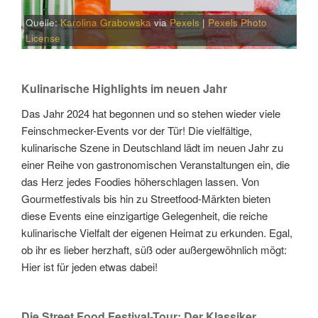
Quelle:
Karolina Grabowska
via
Pexels
|
Pexels Photo
License
Kulinarische Highlights im neuen Jahr
Das Jahr 2024 hat begonnen und so stehen wieder viele
Feinschmecker-Events vor der Tür! Die vielfältige,
kulinarische Szene in Deutschland lädt im neuen Jahr zu
einer Reihe von gastronomischen Veranstaltungen ein, die
das Herz jedes Foodies höherschlagen lassen. Von
Gourmetfestivals bis hin zu Streetfood-Märkten bieten
diese Events eine einzigartige Gelegenheit, die reiche
kulinarische Vielfalt der eigenen Heimat zu erkunden. Egal,
ob ihr es lieber herzhaft, süß oder außergewöhnlich mögt:
Hier ist für jeden etwas dabei!
Die Street Food Festival-Tour: Der Klassiker