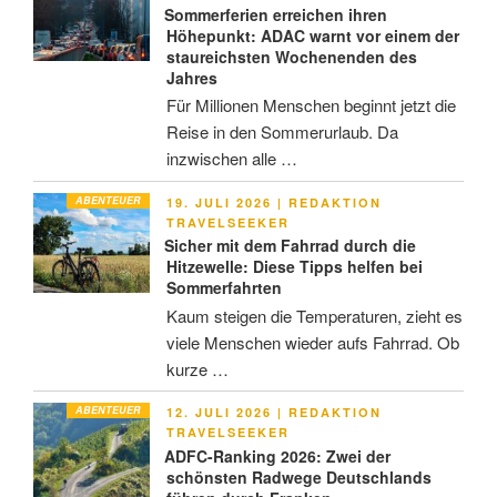
Sommerferien erreichen ihren
Höhepunkt: ADAC warnt vor einem der
staureichsten Wochenenden des
Jahres
Für Millionen Menschen beginnt jetzt die
Reise in den Sommerurlaub. Da
inzwischen alle …
ABENTEUER
VERÖFFENTLICHT
19. JULI 2026
|
REDAKTION
AM
TRAVELSEEKER
Sicher mit dem Fahrrad durch die
Hitzewelle: Diese Tipps helfen bei
Sommerfahrten
Kaum steigen die Temperaturen, zieht es
viele Menschen wieder aufs Fahrrad. Ob
kurze …
ABENTEUER
VERÖFFENTLICHT
12. JULI 2026
|
REDAKTION
AM
TRAVELSEEKER
ADFC-Ranking 2026: Zwei der
schönsten Radwege Deutschlands