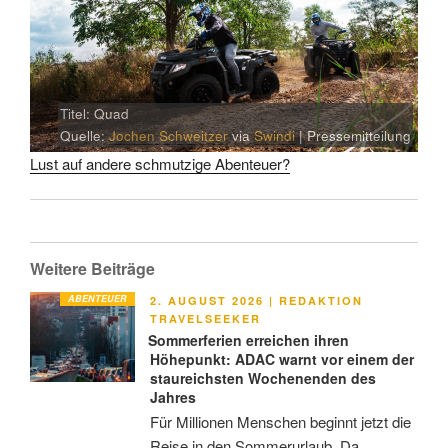
Titel: Quad
Quelle:
Jochen Schweitzer
via
Swindi
| Pressemitteilung
Lust auf andere schmutzige Abenteuer?
Weitere Beiträge
ABENTEUER
VERÖFFENTLICHT
2. AUGUST 2026
|
REDAKTION
AM
TRAVELSEEKER
Sommerferien erreichen ihren
Höhepunkt: ADAC warnt vor einem der
staureichsten Wochenenden des
Jahres
Für Millionen Menschen beginnt jetzt die
Reise in den Sommerurlaub. Da