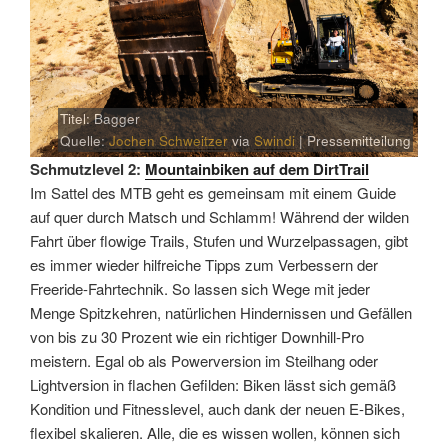
Titel: Bagger
Quelle:
Jochen Schweitzer
via
Swindi
| Pressemitteilung
Schmutzlevel 2:
Mountainbiken auf dem DirtTrail
Im Sattel des MTB geht es gemeinsam mit einem Guide
auf quer durch Matsch und Schlamm! Während der wilden
Fahrt über flowige Trails, Stufen und Wurzelpassagen, gibt
es immer wieder hilfreiche Tipps zum Verbessern der
Freeride-Fahrtechnik. So lassen sich Wege mit jeder
Menge Spitzkehren, natürlichen Hindernissen und Gefällen
von bis zu 30 Prozent wie ein richtiger Downhill-Pro
meistern. Egal ob als Powerversion im Steilhang oder
Lightversion in flachen Gefilden: Biken lässt sich gemäß
Kondition und Fitnesslevel, auch dank der neuen E-Bikes,
flexibel skalieren. Alle, die es wissen wollen, können sich