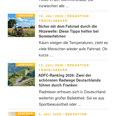
inzwischen alle …
ABENTEUER
VERÖFFENTLICHT
19. JULI 2026
|
REDAKTION
AM
TRAVELSEEKER
Sicher mit dem Fahrrad durch die
Hitzewelle: Diese Tipps helfen bei
Sommerfahrten
Kaum steigen die Temperaturen, zieht es
viele Menschen wieder aufs Fahrrad. Ob
kurze …
ABENTEUER
VERÖFFENTLICHT
12. JULI 2026
|
REDAKTION
AM
TRAVELSEEKER
ADFC-Ranking 2026: Zwei der
schönsten Radwege Deutschlands
führen durch Franken
Radreisen erfreuen sich in Deutschland
weiterhin großer Beliebtheit. Sei es aus
Sportbewusstheit oder …
KURZTRIPS
VERÖFFENTLICHT
5. JULI 2026
|
REDAKTION