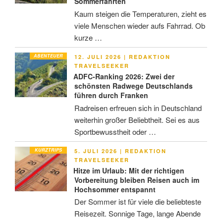
Sommerfahrten
Kaum steigen die Temperaturen, zieht es
viele Menschen wieder aufs Fahrrad. Ob
kurze …
ABENTEUER
VERÖFFENTLICHT
12. JULI 2026
|
REDAKTION
AM
TRAVELSEEKER
ADFC-Ranking 2026: Zwei der
schönsten Radwege Deutschlands
führen durch Franken
Radreisen erfreuen sich in Deutschland
weiterhin großer Beliebtheit. Sei es aus
Sportbewusstheit oder …
KURZTRIPS
VERÖFFENTLICHT
5. JULI 2026
|
REDAKTION
AM
TRAVELSEEKER
Hitze im Urlaub: Mit der richtigen
Vorbereitung bleiben Reisen auch im
Hochsommer entspannt
Der Sommer ist für viele die beliebteste
Reisezeit. Sonnige Tage, lange Abende