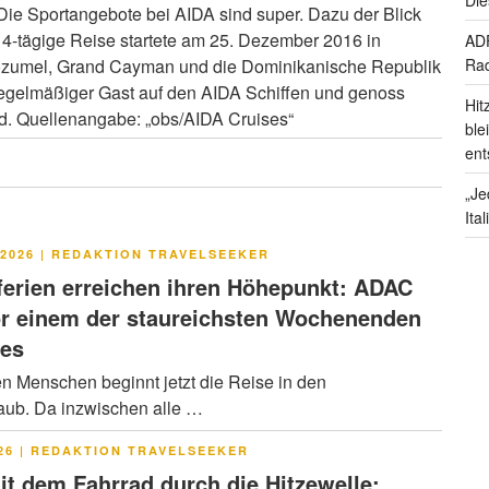
. Die Sportangebote bei AIDA sind super. Dazu der Blick
 14-tägige Reise startete am 25. Dezember 2016 in
ADF
 Cozumel, Grand Cayman und die Dominikanische Republik
Rad
egelmäßiger Gast auf den AIDA Schiffen und genoss
Hit
rd. Quellenangabe: „obs/AIDA Cruises“
ble
ent
„Je
Ita
LICHT
2026
|
REDAKTION TRAVELSEEKER
rien erreichen ihren Höhepunkt: ADAC
or einem der staureichsten Wochenenden
res
en Menschen beginnt jetzt die Reise in den
ub. Da inzwischen alle …
LICHT
26
|
REDAKTION TRAVELSEEKER
it dem Fahrrad durch die Hitzewelle: