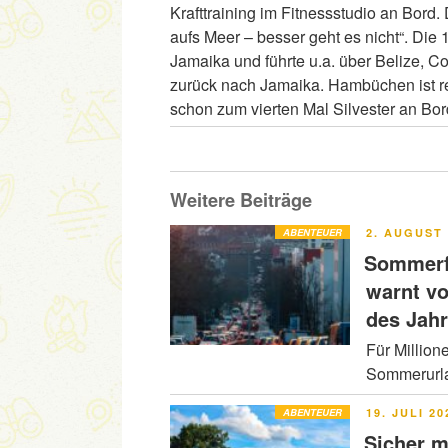
Krafttraining im Fitnessstudio an Bord
aufs Meer – besser geht es nicht“. Die
Jamaika und führte u.a. über Belize,
zurück nach Jamaika. Hambüchen ist r
schon zum vierten Mal Silvester an Bo
Weitere Beiträge
VERÖFFENT
ABENTEUER
2. AUGUST 
AM
Sommerfe
warnt v
des Jah
Für Million
Sommerurla
VERÖFFENT
ABENTEUER
19. JULI 20
AM
Sicher m