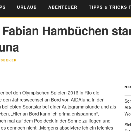
PS
URLAUB
ABENTEUER
TIPPS & TRICKS 
Fabian Hambüchen start
luna
LSEEKER
NE
r bei den Olympischen Spielen 2016 in Rio die
te den Jahreswechsel an Bord von AIDAluna in der
Som
n beliebten Sportstar bei einer Autogrammstunde und als
ADA
eben. „Hier an Bord kann ich prima entspannen“,
Wo
fach mal auf dem Pooldeck in der Sonne zu liegen und
Sic
 es dennoch nicht: „Morgens absolviere ich ein leichtes
Die