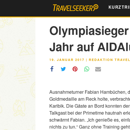
Zum
KURZTRI
Inhalt
springen
Olympiasieger 
Jahr auf AIDA
VERÖFFENTLICHT
19. JANUAR 2017
|
REDAKTION TRAVE
AM
Ausnahmeturner Fabian Hambüchen, de
Goldmedaille am Reck holte, verbrach
Karibik. Die Gäste an Bord konnten de
Talkgast bei der Primetime hautnah erl
schwärmt Fabian. „Ich genieße es, ein
nichts zu tun.“ Ganz ohne Training geht