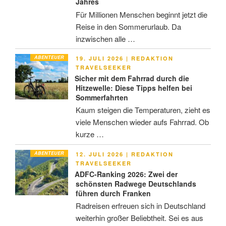
Jahres
Für Millionen Menschen beginnt jetzt die
Reise in den Sommerurlaub. Da
inzwischen alle …
ABENTEUER
VERÖFFENTLICHT
19. JULI 2026
|
REDAKTION
AM
TRAVELSEEKER
Sicher mit dem Fahrrad durch die
Hitzewelle: Diese Tipps helfen bei
Sommerfahrten
Kaum steigen die Temperaturen, zieht es
viele Menschen wieder aufs Fahrrad. Ob
kurze …
ABENTEUER
VERÖFFENTLICHT
12. JULI 2026
|
REDAKTION
AM
TRAVELSEEKER
ADFC-Ranking 2026: Zwei der
schönsten Radwege Deutschlands
führen durch Franken
Radreisen erfreuen sich in Deutschland
weiterhin großer Beliebtheit. Sei es aus