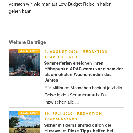
verraten wir, wie man auf Low-Budget-Reise in Italien
gehen kann.
Weitere Beiträge
ABENTEUER
VERÖFFENTLICHT
2. AUGUST 2026
|
REDAKTION
AM
TRAVELSEEKER
Sommerferien erreichen ihren
Höhepunkt: ADAC warnt vor einem der
staureichsten Wochenenden des
Jahres
Für Millionen Menschen beginnt jetzt die
Reise in den Sommerurlaub. Da
inzwischen alle …
ABENTEUER
VERÖFFENTLICHT
19. JULI 2026
|
REDAKTION
AM
TRAVELSEEKER
Sicher mit dem Fahrrad durch die
Hitzewelle: Diese Tipps helfen bei