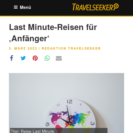
Zum
Menü
Inhalt
springen
Last Minute-Reisen für
‚Anfänger‘
VERÖFFENTLICHT
3. MÄRZ 2023
|
REDAKTION TRAVELSEEKER
AM
Titel: Reise Last Minute