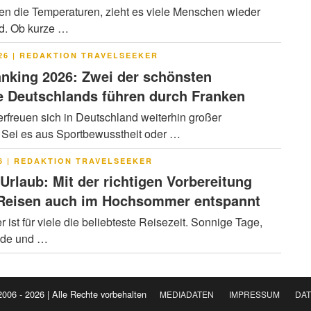
en die Temperaturen, zieht es viele Menschen wieder
ad. Ob kurze …
LICHT
26
|
REDAKTION TRAVELSEEKER
nking 2026: Zwei der schönsten
 Deutschlands führen durch Franken
rfreuen sich in Deutschland weiterhin großer
. Sei es aus Sportbewusstheit oder …
LICHT
6
|
REDAKTION TRAVELSEEKER
 Urlaub: Mit der richtigen Vorbereitung
 Reisen auch im Hochsommer entspannt
ist für viele die beliebteste Reisezeit. Sonnige Tage,
nde und …
2006 - 2026 | Alle Rechte vorbehalten
MEDIADATEN
IMPRESSUM
DA