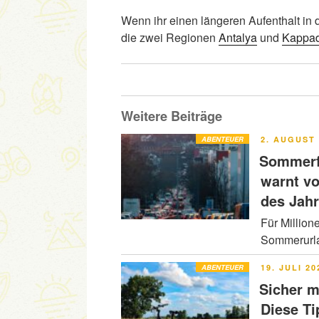
Wenn ihr einen längeren Aufenthalt in 
die zwei Regionen
Antalya
und
Kappad
Weitere Beiträge
VERÖFFENT
ABENTEUER
2. AUGUST 
AM
Sommerfe
warnt v
des Jah
Für Million
Sommerurla
VERÖFFENT
ABENTEUER
19. JULI 20
AM
Sicher m
Diese Ti