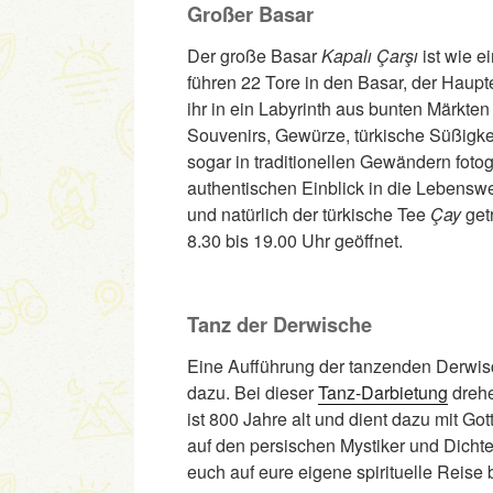
Großer Basar
Der große Basar
Kapalı Çarşı
ist wie e
führen 22 Tore in den Basar, der Haupt
ihr in ein Labyrinth aus bunten Märkte
Souvenirs, Gewürze, türkische Süßigke
sogar in traditionellen Gewändern foto
authentischen Einblick in die Lebenswei
und natürlich der türkische Tee
Çay
get
8.30 bis 19.00 Uhr geöffnet.
Tanz der Derwische
Eine Aufführung der tanzenden Derwisch
dazu. Bei dieser
Tanz-Darbietung
drehe
ist 800 Jahre alt und dient dazu mit Got
auf den persischen Mystiker und Dicht
euch auf eure eigene spirituelle Reise