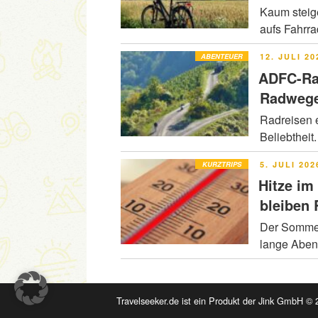
Kaum steig
aufs Fahrr
VERÖFFENT
ABENTEUER
12. JULI 20
AM
ADFC-Ra
Radwege
Radreisen e
Beliebtheit
VERÖFFENT
KURZTRIPS
5. JULI 202
AM
Hitze im
bleiben
Der Sommer 
lange Abe
Travelseeker.de ist ein Produkt der Jink GmbH © 