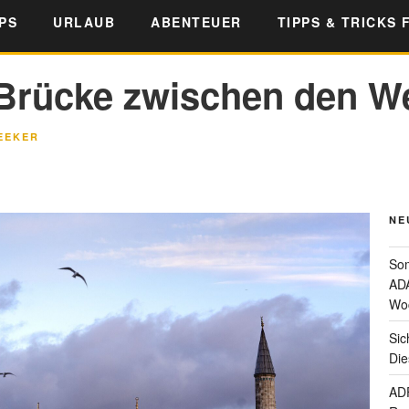
PS
URLAUB
ABENTEUER
TIPPS & TRICKS 
 Brücke zwischen den W
EEKER
NE
Som
ADA
Wo
Sic
Die
ADF