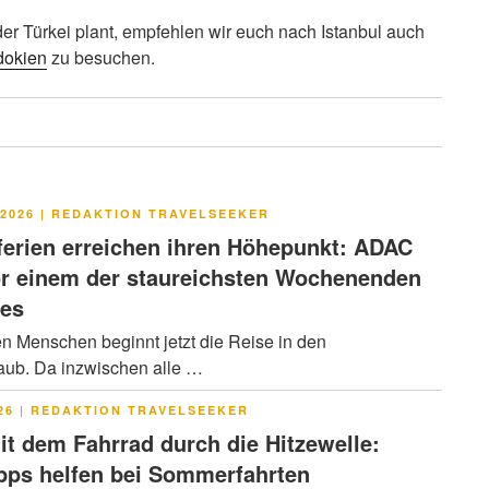
der Türkei plant, empfehlen wir euch nach Istanbul auch
okien
zu besuchen.
LICHT
2026
|
REDAKTION TRAVELSEEKER
rien erreichen ihren Höhepunkt: ADAC
or einem der staureichsten Wochenenden
res
en Menschen beginnt jetzt die Reise in den
ub. Da inzwischen alle …
LICHT
26
|
REDAKTION TRAVELSEEKER
it dem Fahrrad durch die Hitzewelle:
pps helfen bei Sommerfahrten