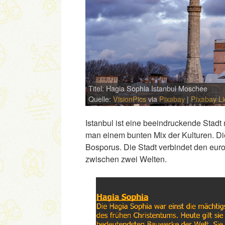
Titel: Hagia Sophia Istanbul Moschee
Quelle:
VisionPics
via
Pixabay
|
Pixabay L
Istanbul ist eine beeindruckende Stad
man einem bunten Mix der Kulturen. Die
Bosporus. Die Stadt verbindet den euro
zwischen zwei Welten.
Link
Embed