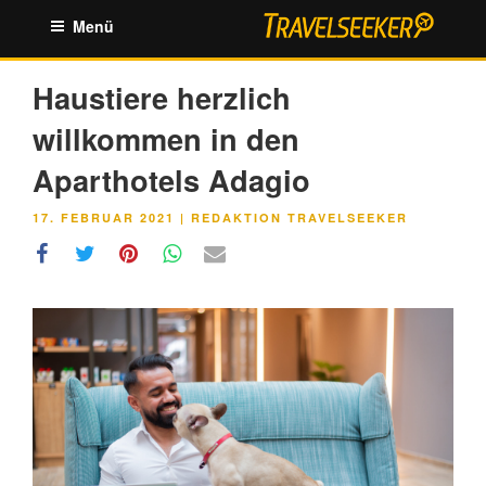
Zum
Menü
Inhalt
springen
Haustiere herzlich
willkommen in den
Aparthotels Adagio
VERÖFFENTLICHT
17. FEBRUAR 2021
|
REDAKTION TRAVELSEEKER
AM