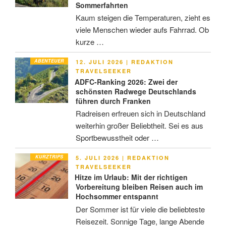
Sommerfahrten
Kaum steigen die Temperaturen, zieht es
viele Menschen wieder aufs Fahrrad. Ob
kurze …
ABENTEUER
VERÖFFENTLICHT
12. JULI 2026
|
REDAKTION
AM
TRAVELSEEKER
ADFC-Ranking 2026: Zwei der
schönsten Radwege Deutschlands
führen durch Franken
Radreisen erfreuen sich in Deutschland
weiterhin großer Beliebtheit. Sei es aus
Sportbewusstheit oder …
KURZTRIPS
VERÖFFENTLICHT
5. JULI 2026
|
REDAKTION
AM
TRAVELSEEKER
Hitze im Urlaub: Mit der richtigen
Vorbereitung bleiben Reisen auch im
Hochsommer entspannt
Der Sommer ist für viele die beliebteste
Reisezeit. Sonnige Tage, lange Abende