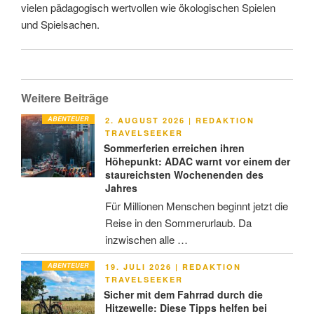
vielen pädagogisch wertvollen wie ökologischen Spielen
und Spielsachen.
Weitere Beiträge
ABENTEUER
VERÖFFENTLICHT
2. AUGUST 2026
|
REDAKTION
AM
TRAVELSEEKER
Sommerferien erreichen ihren
Höhepunkt: ADAC warnt vor einem der
staureichsten Wochenenden des
Jahres
Für Millionen Menschen beginnt jetzt die
Reise in den Sommerurlaub. Da
inzwischen alle …
ABENTEUER
VERÖFFENTLICHT
19. JULI 2026
|
REDAKTION
AM
TRAVELSEEKER
Sicher mit dem Fahrrad durch die
Hitzewelle: Diese Tipps helfen bei