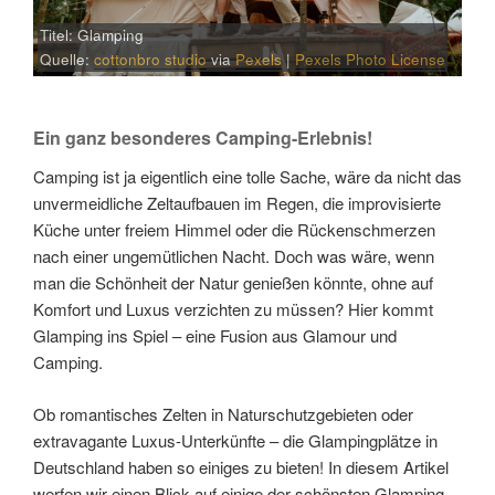
Titel: Glamping
Quelle:
cottonbro studio
via
Pexels
|
Pexels Photo License
Ein ganz besonderes Camping-Erlebnis!
Camping ist ja eigentlich eine tolle Sache, wäre da nicht das
unvermeidliche Zeltaufbauen im Regen, die improvisierte
Küche unter freiem Himmel oder die Rückenschmerzen
nach einer ungemütlichen Nacht. Doch was wäre, wenn
man die Schönheit der Natur genießen könnte, ohne auf
Komfort und Luxus verzichten zu müssen? Hier kommt
Glamping ins Spiel – eine Fusion aus Glamour und
Camping.
Ob romantisches Zelten in Naturschutzgebieten oder
extravagante Luxus-Unterkünfte – die Glampingplätze in
Deutschland haben so einiges zu bieten! In diesem Artikel
werfen wir einen Blick auf einige der schönsten Glamping-