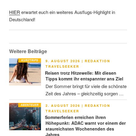
HIER
erwartet euch ein weiteres Ausflugs-Highlight in
Deutschland!
Weitere Beiträge
KURZTRIPS
VERÖFFENTLICHT
9. AUGUST 2026
|
REDAKTION
AM
TRAVELSEEKER
Reisen trotz Hitzewelle: Mit diesen
Tipps kommt ihr entspannter ans Ziel
Der Sommer bringt für viele die schönste
Zeit des Jahres – gleichzeitig sorgen …
ABENTEUER
VERÖFFENTLICHT
2. AUGUST 2026
|
REDAKTION
AM
TRAVELSEEKER
Sommerferien erreichen ihren
Höhepunkt: ADAC warnt vor einem der
staureichsten Wochenenden des
Jahres