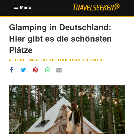
Zum
Menü
Inhalt
springen
Glamping in Deutschland:
Hier gibt es die schönsten
Plätze
VERÖFFENTLICHT
4. APRIL 2024
|
REDAKTION TRAVELSEEKER
AM