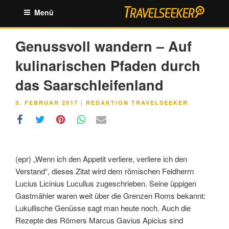
Zum
Menü
Inhalt
springen
Genussvoll wandern – Auf
kulinarischen Pfaden durch
das Saarschleifenland
VERÖFFENTLICHT
3. FEBRUAR 2017
|
REDAKTION TRAVELSEEKER
AM
(epr) „Wenn ich den Appetit verliere, verliere ich den
Verstand“, dieses Zitat wird dem römischen Feldherrn
Lucius Licinius Lucullus zugeschrieben. Seine üppigen
Gastmähler waren weit über die Grenzen Roms bekannt:
Lukullische Genüsse sagt man heute noch. Auch die
Rezepte des Römers Marcus Gavius Apicius sind