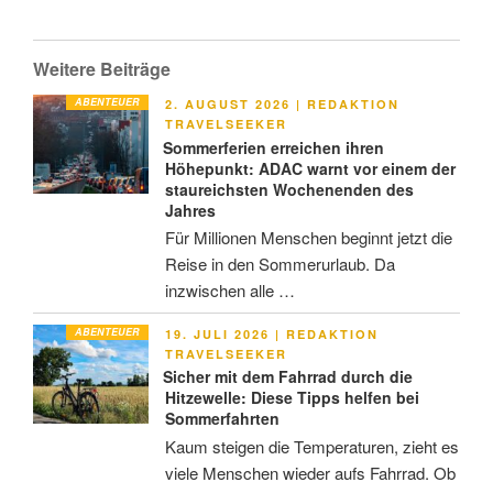
Weitere Beiträge
ABENTEUER
VERÖFFENTLICHT
2. AUGUST 2026
|
REDAKTION
AM
TRAVELSEEKER
Sommerferien erreichen ihren
Höhepunkt: ADAC warnt vor einem der
staureichsten Wochenenden des
Jahres
Für Millionen Menschen beginnt jetzt die
Reise in den Sommerurlaub. Da
inzwischen alle …
ABENTEUER
VERÖFFENTLICHT
19. JULI 2026
|
REDAKTION
AM
TRAVELSEEKER
Sicher mit dem Fahrrad durch die
Hitzewelle: Diese Tipps helfen bei
Sommerfahrten
Kaum steigen die Temperaturen, zieht es
viele Menschen wieder aufs Fahrrad. Ob