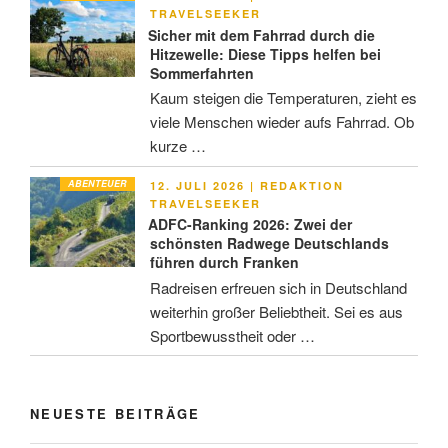
AM
TRAVELSEEKER
Sicher mit dem Fahrrad durch die
Hitzewelle: Diese Tipps helfen bei
Sommerfahrten
Kaum steigen die Temperaturen, zieht es
viele Menschen wieder aufs Fahrrad. Ob
kurze …
ABENTEUER
VERÖFFENTLICHT
12. JULI 2026
|
REDAKTION
AM
TRAVELSEEKER
ADFC-Ranking 2026: Zwei der
schönsten Radwege Deutschlands
führen durch Franken
Radreisen erfreuen sich in Deutschland
weiterhin großer Beliebtheit. Sei es aus
Sportbewusstheit oder …
NEUESTE BEITRÄGE