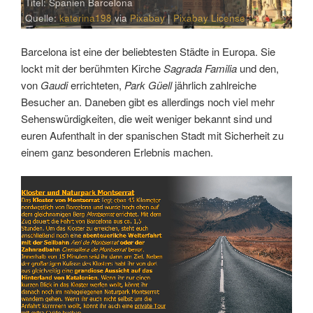
Titel: Spanien Barcelona
Quelle:
katerina198
via
Pixabay
|
Pixabay License
Barcelona ist eine der beliebtesten Städte in Europa. Sie
lockt mit der berühmten Kirche
Sagrada Familia
und den,
von
Gaudi
errichteten,
Park Güell
jährlich zahlreiche
Besucher an. Daneben gibt es allerdings noch viel mehr
Sehenswürdigkeiten, die weit weniger bekannt sind und
euren Aufenthalt in der spanischen Stadt mit Sicherheit zu
einem ganz besonderen Erlebnis machen.
Link
Embed