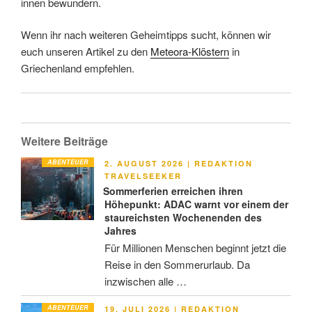
innen bewundern.
Wenn ihr nach weiteren Geheimtipps sucht, können wir
euch unseren Artikel zu den
Meteora-Klöstern
in
Griechenland empfehlen.
Weitere Beiträge
ABENTEUER
VERÖFFENTLICHT
2. AUGUST 2026
|
REDAKTION
AM
TRAVELSEEKER
Sommerferien erreichen ihren
Höhepunkt: ADAC warnt vor einem der
staureichsten Wochenenden des
Jahres
Für Millionen Menschen beginnt jetzt die
Reise in den Sommerurlaub. Da
inzwischen alle …
ABENTEUER
VERÖFFENTLICHT
19. JULI 2026
|
REDAKTION