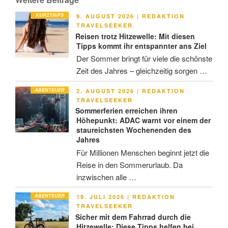
KURZTRIPS
VERÖFFENTLICHT
9. AUGUST 2026
|
REDAKTION
AM
TRAVELSEEKER
Reisen trotz Hitzewelle: Mit diesen
Tipps kommt ihr entspannter ans Ziel
Der Sommer bringt für viele die schönste
Zeit des Jahres – gleichzeitig sorgen …
ABENTEUER
VERÖFFENTLICHT
2. AUGUST 2026
|
REDAKTION
AM
TRAVELSEEKER
Sommerferien erreichen ihren
Höhepunkt: ADAC warnt vor einem der
staureichsten Wochenenden des
Jahres
Für Millionen Menschen beginnt jetzt die
Reise in den Sommerurlaub. Da
inzwischen alle …
ABENTEUER
VERÖFFENTLICHT
19. JULI 2026
|
REDAKTION
AM
TRAVELSEEKER
Sicher mit dem Fahrrad durch die
Hitzewelle: Diese Tipps helfen bei