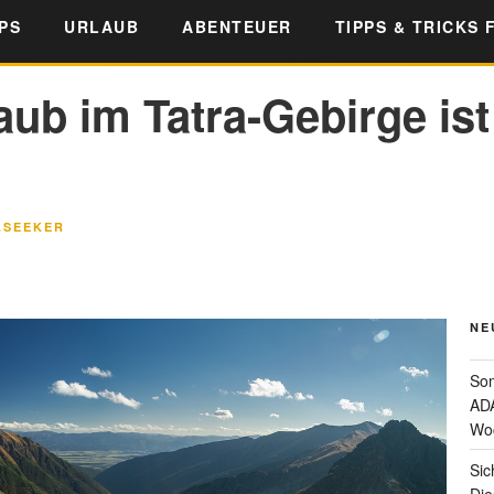
PS
URLAUB
ABENTEUER
TIPPS & TRICKS 
ub im Tatra-Gebirge ist
LSEEKER
NE
Som
ADA
Wo
Sic
Die