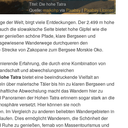
Titel: Die hohe Tatra
Quelle:
majkohp
via
Pixabay
|
Pixabay License
ge der Welt, birgt viele Entdeckungen. Der 2.499 m hohe
auch die slowakische Seite bietet hohe Gipfel wie die
rer genießen schöne Pfade, klare Bergseen und
 ausgewiesene Wanderwege durchqueren den
die Strecke von Zakopane zum Bergsee Morskie Oko.
inierende Erfahrung, die durch eine Kombination von
 Landschaft und abwechslungsreichen
Hohe Tatra
bietet eine beeindruckende Vielfalt an
ln über malerische Täler bis hin zu klaren Bergseen und
chaftliche Abwechslung macht das Wandern hier zu
d Panoramen der Hohen Tatra erinnern sogar stark an die
mosphäre versetzt. Hier können sie noch
n. Im Vergleich zu anderen beliebten Wandergebieten in
laufen. Dies ermöglicht Wanderern, die Schönheit der
nd Ruhe zu genießen, fernab von Massentourismus und