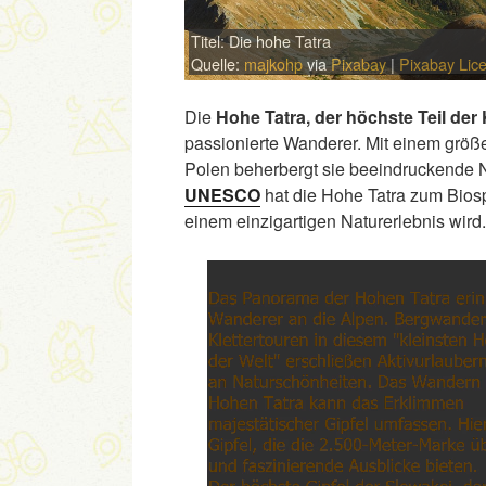
Titel: Die hohe Tatra
Quelle:
majkohp
via
Pixabay
|
Pixabay Lic
Die
Hohe Tatra, der höchste Teil der
passionierte Wanderer. Mit einem größe
Polen beherbergt sie beeindruckende 
UNESCO
hat die Hohe Tatra zum Biosp
einem einzigartigen Naturerlebnis wird.
Link
Embed