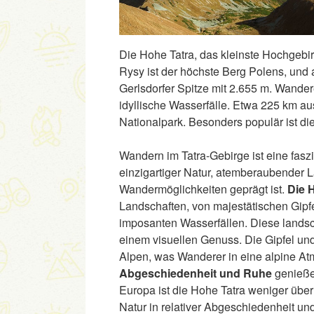
Die Hohe Tatra, das kleinste Hochgebir
Rysy ist der höchste Berg Polens, und 
Gerlsdorfer Spitze mit 2.655 m. Wande
idyllische Wasserfälle. Etwa 225 km
Nationalpark. Besonders populär ist 
Wandern im Tatra-Gebirge ist eine fasz
einzigartiger Natur, atemberaubender
Wandermöglichkeiten geprägt ist.
Die 
Landschaften, von majestätischen Gipfe
imposanten Wasserfällen. Diese lands
einem visuellen Genuss. Die Gipfel un
Alpen, was Wanderer in eine alpine At
Abgeschiedenheit und Ruhe
genieße
Europa ist die Hohe Tatra weniger über
Natur in relativer Abgeschiedenheit u