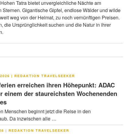
 Hohen Tatra bietet unvergleichliche Nächte am
 Sternen. Gigantische Gipfel, endlose Wälder und wilde
 weit weg von der Heimat, zu noch vernünftigen Preisen.
, die Ursprünglichkeit suchen und die Natur in ihrer
n.
LICHT
2026
|
REDAKTION TRAVELSEEKER
rien erreichen ihren Höhepunkt: ADAC
or einem der staureichsten Wochenenden
res
en Menschen beginnt jetzt die Reise in den
ub. Da inzwischen alle …
LICHT
26
|
REDAKTION TRAVELSEEKER