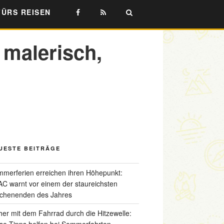
FÜRS REISEN
 malerisch,
UESTE BEITRÄGE
merferien erreichen ihren Höhepunkt:
C warnt vor einem der staureichsten
chenenden des Jahres
her mit dem Fahrrad durch die Hitzewelle:
se Tipps helfen bei Sommerfahrten