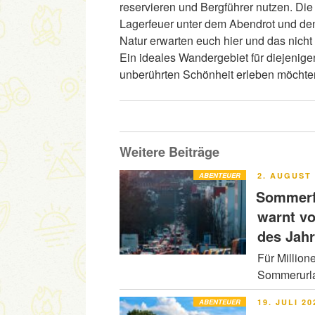
reservieren und Bergführer nutzen. Die
Lagerfeuer unter dem Abendrot und den
Natur erwarten euch hier und das nicht
Ein ideales Wandergebiet für diejenigen
unberührten Schönheit erleben möchte
Weitere Beiträge
VERÖFFENT
ABENTEUER
2. AUGUST 
AM
Sommerfe
warnt v
des Jah
Für Million
Sommerurla
VERÖFFENT
ABENTEUER
19. JULI 20
AM