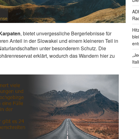
ADF
ense
Rad
Hit
 Karpaten
, bietet unvergessliche Bergerlebnisse für
ble
ren Anteil in der Slowakei und einem kleineren Teil in
ent
Naturlandschaften unter besonderem Schutz. Die
„Je
härenreservat erklärt, wodurch das Wandern hier zu
Ita