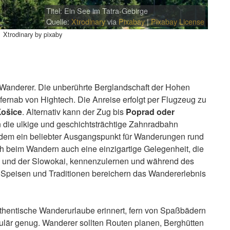
Titel: Ein See im Tatra-Gebirge
Quelle:
Xtrodinary
via
Pixabay
|
Pixabay License
Xtrodinary by pixaby
r Wanderer. Die unberührte Berglandschaft der Hohen
, fernab von Hightech. Die Anreise erfolgt per Flugzeug zu
Košice
. Alternativ kann der Zug bis
Poprad oder
 die ulkige und geschichtsträchtige Zahnradbahn
udem ein beliebter Ausgangspunkt für Wanderungen rund
h beim Wandern auch eine einzigartige Gelegenheit, die
ens und der Slowokai, kennenzulernen und während des
 Speisen und Traditionen bereichern das Wandererlebnis
uthentische Wanderurlaube erinnert, fern von Spaßbädern
kulär genug. Wanderer sollten Routen planen, Berghütten