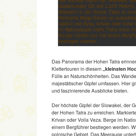
Das Panorama der Hohen Tatra erinner
Klettertouren in diesem
„kleinsten Ho
Fülle an Naturschönheiten. Das Wande
majestätischer Gipfel umfassen. Hier gi
und faszinierende Ausblicke bieten.
Der höchste Gipfel der Slowakei, der G
der Hohen Tatra zu erreichen. Markiert
Krivan oder Volia Veza. Berge im Natio
einem Bergführer bestiegen werden. W
polnische Gebiet. Das Meerauge unterh