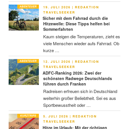
ABENTEUER
VERÖFFENTLICHT
19. JULI 2026
|
REDAKTION
AM
TRAVELSEEKER
Sicher mit dem Fahrrad durch die
Hitzewelle: Diese Tipps helfen bei
Sommerfahrten
Kaum steigen die Temperaturen, zieht es
viele Menschen wieder aufs Fahrrad. Ob
kurze …
ABENTEUER
VERÖFFENTLICHT
12. JULI 2026
|
REDAKTION
AM
TRAVELSEEKER
ADFC-Ranking 2026: Zwei der
schönsten Radwege Deutschlands
führen durch Franken
Radreisen erfreuen sich in Deutschland
weiterhin großer Beliebtheit. Sei es aus
Sportbewusstheit oder …
KURZTRIPS
VERÖFFENTLICHT
5. JULI 2026
|
REDAKTION
AM
TRAVELSEEKER
Hitze im Urlaub: Mit der richtigen