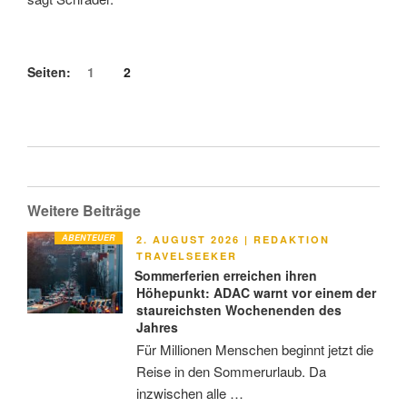
Seiten:
1
2
Weitere Beiträge
ABENTEUER
VERÖFFENTLICHT
2. AUGUST 2026
|
REDAKTION
AM
TRAVELSEEKER
Sommerferien erreichen ihren
Höhepunkt: ADAC warnt vor einem der
staureichsten Wochenenden des
Jahres
Für Millionen Menschen beginnt jetzt die
Reise in den Sommerurlaub. Da
inzwischen alle …