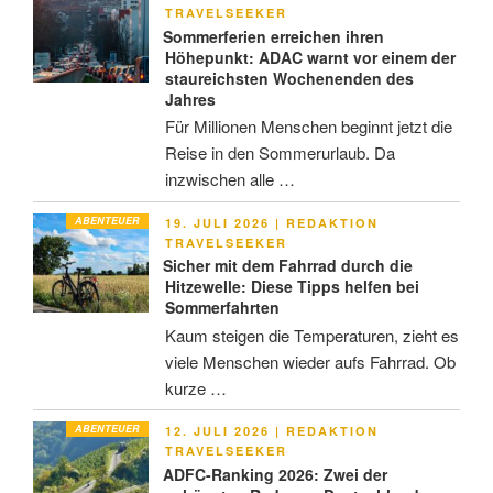
AM
TRAVELSEEKER
Sommerferien erreichen ihren
Höhepunkt: ADAC warnt vor einem der
staureichsten Wochenenden des
Jahres
Für Millionen Menschen beginnt jetzt die
Reise in den Sommerurlaub. Da
inzwischen alle …
ABENTEUER
VERÖFFENTLICHT
19. JULI 2026
|
REDAKTION
AM
TRAVELSEEKER
Sicher mit dem Fahrrad durch die
Hitzewelle: Diese Tipps helfen bei
Sommerfahrten
Kaum steigen die Temperaturen, zieht es
viele Menschen wieder aufs Fahrrad. Ob
kurze …
ABENTEUER
VERÖFFENTLICHT
12. JULI 2026
|
REDAKTION
AM
TRAVELSEEKER
ADFC-Ranking 2026: Zwei der