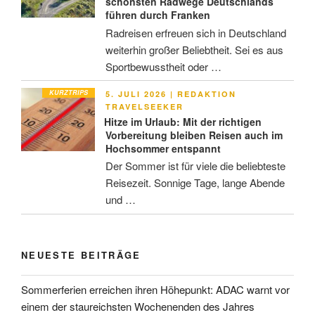
schönsten Radwege Deutschlands
führen durch Franken
Radreisen erfreuen sich in Deutschland
weiterhin großer Beliebtheit. Sei es aus
Sportbewusstheit oder …
KURZTRIPS
VERÖFFENTLICHT
5. JULI 2026
|
REDAKTION
AM
TRAVELSEEKER
Hitze im Urlaub: Mit der richtigen
Vorbereitung bleiben Reisen auch im
Hochsommer entspannt
Der Sommer ist für viele die beliebteste
Reisezeit. Sonnige Tage, lange Abende
und …
NEUESTE BEITRÄGE
Sommerferien erreichen ihren Höhepunkt: ADAC warnt vor
einem der staureichsten Wochenenden des Jahres