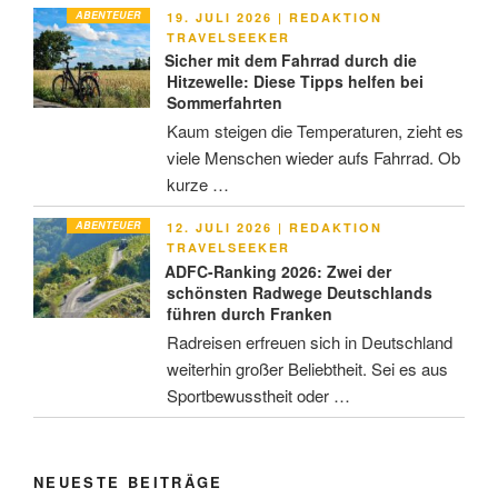
ABENTEUER
VERÖFFENTLICHT
19. JULI 2026
|
REDAKTION
AM
TRAVELSEEKER
Sicher mit dem Fahrrad durch die
Hitzewelle: Diese Tipps helfen bei
Sommerfahrten
Kaum steigen die Temperaturen, zieht es
viele Menschen wieder aufs Fahrrad. Ob
kurze …
ABENTEUER
VERÖFFENTLICHT
12. JULI 2026
|
REDAKTION
AM
TRAVELSEEKER
ADFC-Ranking 2026: Zwei der
schönsten Radwege Deutschlands
führen durch Franken
Radreisen erfreuen sich in Deutschland
weiterhin großer Beliebtheit. Sei es aus
Sportbewusstheit oder …
NEUESTE BEITRÄGE