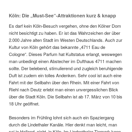
Köln: Die „Must-See“-Attraktionen kurz & knapp
Es darf kein Köln-Besuch vergehen, ohne den Kölner Dom
nicht besichtigt zu haben. Er ist das Wahrzeichen der über
2.000 Jahre alten Stadt im Westen Deutschlands. Auch zur
Kultur von Köln gehört das bekannte „4711 Eau de
Cologne“. Dieses Parfum hat Kultstatus erlangt, weswegen
man unbedingt einen Abstecher im Dufthaus 4711 machen
sollte. Der belebend, stimulierend und zugleich beruhigende
Duft ist zudem ein tolles Andenken. Sehr cool ist auch eine
Fahrt mit der Seilbahn über den Rhein. Mit einer Fahrt von
Riehl nach Deutz erlebt man einen unvergesslichen Blick
über die Stadt Köln. Die Seilbahn ist ab 17. März von 10 bis
18 Uhr geöffnet.
Besonders im Frühling lohnt sich auch ein Spaziergang
durch die Lindethaler Kanäle. Hier denkt man leicht, man
sei in Holland, nicht in Köln. Im Lindenthaler Tierpark kann