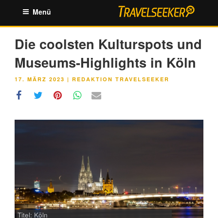
Zum
Menü
Inhalt
springen
Die coolsten Kulturspots und
Museums-Highlights in Köln
VERÖFFENTLICHT
17. MÄRZ 2023
|
REDAKTION TRAVELSEEKER
AM
Titel: Köln