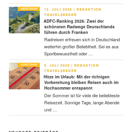
ABENTEUER
VERÖFFENTLICHT
12. JULI 2026
|
REDAKTION
AM
TRAVELSEEKER
ADFC-Ranking 2026: Zwei der
schönsten Radwege Deutschlands
führen durch Franken
Radreisen erfreuen sich in Deutschland
weiterhin großer Beliebtheit. Sei es aus
Sportbewusstheit oder …
KURZTRIPS
VERÖFFENTLICHT
5. JULI 2026
|
REDAKTION
AM
TRAVELSEEKER
Hitze im Urlaub: Mit der richtigen
Vorbereitung bleiben Reisen auch im
Hochsommer entspannt
Der Sommer ist für viele die beliebteste
Reisezeit. Sonnige Tage, lange Abende
und …