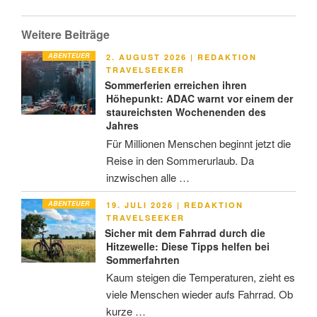
Weitere Beiträge
ABENTEUER
VERÖFFENTLICHT
2. AUGUST 2026
|
REDAKTION
AM
TRAVELSEEKER
Sommerferien erreichen ihren
Höhepunkt: ADAC warnt vor einem der
staureichsten Wochenenden des
Jahres
Für Millionen Menschen beginnt jetzt die
Reise in den Sommerurlaub. Da
inzwischen alle …
ABENTEUER
VERÖFFENTLICHT
19. JULI 2026
|
REDAKTION
AM
TRAVELSEEKER
Sicher mit dem Fahrrad durch die
Hitzewelle: Diese Tipps helfen bei
Sommerfahrten
Kaum steigen die Temperaturen, zieht es
viele Menschen wieder aufs Fahrrad. Ob
kurze …