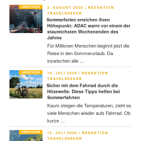
ABENTEUER
VERÖFFENTLICHT
2. AUGUST 2026
|
REDAKTION
AM
TRAVELSEEKER
Sommerferien erreichen ihren
Höhepunkt: ADAC warnt vor einem der
staureichsten Wochenenden des
Jahres
Für Millionen Menschen beginnt jetzt die
Reise in den Sommerurlaub. Da
inzwischen alle …
ABENTEUER
VERÖFFENTLICHT
19. JULI 2026
|
REDAKTION
AM
TRAVELSEEKER
Sicher mit dem Fahrrad durch die
Hitzewelle: Diese Tipps helfen bei
Sommerfahrten
Kaum steigen die Temperaturen, zieht es
viele Menschen wieder aufs Fahrrad. Ob
kurze …
ABENTEUER
VERÖFFENTLICHT
12. JULI 2026
|
REDAKTION
AM
TRAVELSEEKER