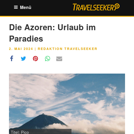
Zum
Menü
Inhalt
springen
Die Azoren: Urlaub im
Paradies
VERÖFFENTLICHT
2. MAI 2024
|
REDAKTION TRAVELSEEKER
AM
Titel: Pico