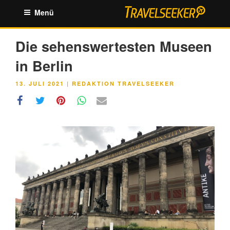
Zum
Menü
Inhalt
springen
Die sehenswertesten Museen
in Berlin
VERÖFFENTLICHT
13. JULI 2021
|
REDAKTION TRAVELSEEKER
AM