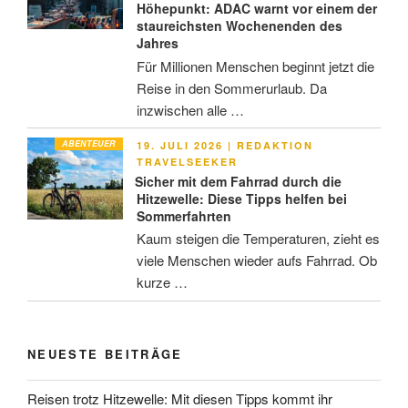
Höhepunkt: ADAC warnt vor einem der
staureichsten Wochenenden des
Jahres
Für Millionen Menschen beginnt jetzt die
Reise in den Sommerurlaub. Da
inzwischen alle …
ABENTEUER
VERÖFFENTLICHT
19. JULI 2026
|
REDAKTION
AM
TRAVELSEEKER
Sicher mit dem Fahrrad durch die
Hitzewelle: Diese Tipps helfen bei
Sommerfahrten
Kaum steigen die Temperaturen, zieht es
viele Menschen wieder aufs Fahrrad. Ob
kurze …
NEUESTE BEITRÄGE
Reisen trotz Hitzewelle: Mit diesen Tipps kommt ihr