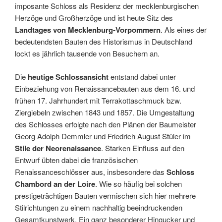
imposante Schloss als Residenz der mecklenburgischen
Herzöge und Großherzöge und ist heute Sitz des
Landtages von Mecklenburg-Vorpommern
. Als eines der
bedeutendsten Bauten des Historismus in Deutschland
lockt es jährlich tausende von Besuchern an.
Die
heutige Schlossansicht
entstand dabei unter
Einbeziehung von Renaissancebauten aus dem 16. und
frühen 17. Jahrhundert mit Terrakottaschmuck bzw.
Ziergiebeln zwischen 1843 und 1857. Die Umgestaltung
des Schlosses erfolgte nach den Plänen der Baumeister
Georg Adolph Demmler und Friedrich August Stüler im
Stile der Neorenaissance
. Starken Einfluss auf den
Entwurf übten dabei die französischen
Renaissanceschlösser aus, insbesondere das
Schloss
Chambord an der Loire
. Wie so häufig bei solchen
prestigeträchtigen Bauten vermischen sich hier mehrere
Stilrichtungen zu einem nachhaltig beeindruckenden
Gesamtkunstwerk. Ein ganz besonderer Hingucker und