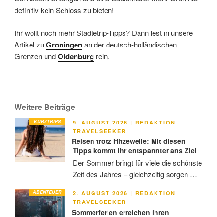
definitiv kein Schloss zu bieten!
Ihr wollt noch mehr Städtetrip-Tipps? Dann lest in unsere
Artikel zu
Groningen
an der deutsch-holländischen
Grenzen und
Oldenburg
rein.
Weitere Beiträge
KURZTRIPS
VERÖFFENTLICHT
9. AUGUST 2026
|
REDAKTION
AM
TRAVELSEEKER
Reisen trotz Hitzewelle: Mit diesen
Tipps kommt ihr entspannter ans Ziel
Der Sommer bringt für viele die schönste
Zeit des Jahres – gleichzeitig sorgen …
ABENTEUER
VERÖFFENTLICHT
2. AUGUST 2026
|
REDAKTION
AM
TRAVELSEEKER
Sommerferien erreichen ihren