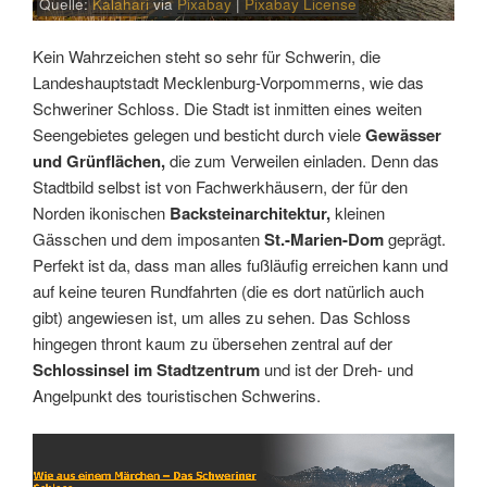
Quelle:
Kalahari
via
Pixabay
|
Pixabay License
Kein Wahrzeichen steht so sehr für Schwerin, die
Landeshauptstadt Mecklenburg-Vorpommerns, wie das
Schweriner Schloss. Die Stadt ist inmitten eines weiten
Seengebietes gelegen und besticht durch viele
Gewässer
und Grünflächen,
die zum Verweilen einladen. Denn das
Stadtbild selbst ist von Fachwerkhäusern, der für den
Norden ikonischen
Backsteinarchitektur,
kleinen
Gässchen und dem imposanten
St.-Marien-Dom
geprägt.
Perfekt ist da, dass man alles fußläufig erreichen kann und
auf keine teuren Rundfahrten (die es dort natürlich auch
gibt) angewiesen ist, um alles zu sehen. Das Schloss
hingegen thront kaum zu übersehen zentral auf der
Schlossinsel im Stadtzentrum
und ist der Dreh- und
Angelpunkt des touristischen Schwerins.
Link
Embed