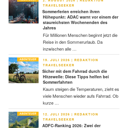
2. AUGUST 2026
|
REDAKTION
AM
TRAVELSEEKER
Sommerferien erreichen ihren
Höhepunkt: ADAC warnt vor einem der
staureichsten Wochenenden des
Jahres
Für Millionen Menschen beginnt jetzt die
Reise in den Sommerurlaub. Da
inzwischen alle …
ABENTEUER
VERÖFFENTLICHT
19. JULI 2026
|
REDAKTION
AM
TRAVELSEEKER
Sicher mit dem Fahrrad durch die
Hitzewelle: Diese Tipps helfen bei
Sommerfahrten
Kaum steigen die Temperaturen, zieht es
viele Menschen wieder aufs Fahrrad. Ob
kurze …
ABENTEUER
VERÖFFENTLICHT
12. JULI 2026
|
REDAKTION
AM
TRAVELSEEKER
ADFC-Ranking 2026: Zwei der