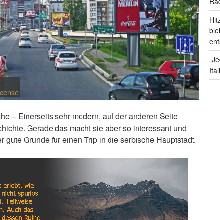
Rad
Hit
ble
ent
„Je
Ita
icense
che – Einerseits sehr modern, auf der anderen Seite
ichte. Gerade das macht sie aber so interessant und
 gute Gründe für einen Trip in die serbische Hauptstadt.