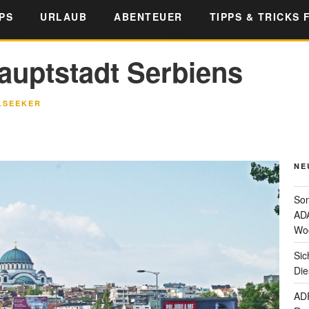
PS
URLAUB
ABENTEUER
TIPPS & TRICKS 
auptstadt Serbiens
LSEEKER
NE
Som
ADA
Wo
Sic
Die
ADF