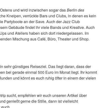
s Ostens und wird inzwischen sogar das
Berlin des
eiche Kneipen, verrückte Bars und Clubs, in denen es kein
ie Partyboote an der Save. Auch der Jazz Club
iesem Gebäude findet ihr viele Bands und Kreative. Auch
tUps und Ateliers haben sich dort niedergelassen. Im
nenden Mischung aus Café, Büro, Theater und Shop.
in sehr günstiges Reiseziel. Das liegt daran, dass der
en bei gerade einmal 500 Euro im Monat liegt. Ihr kommt
Runden und könnt es euch ruhig öfter in einem der vielen
trip sucht, empfehlen wir euch unseren Artikel über
nd genießt gerne die Stille, dann ist vielleicht
 euch.