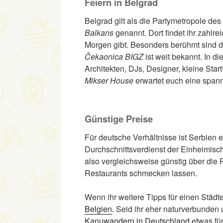
Feiern in Belgrad
Belgrad gilt als die Partymetropole de
Balkans
genannt. Dort findet ihr zahlr
Morgen gibt. Besonders berühmt sind d
Čekaonica BIGZ
ist weit bekannt. In d
Architekten, DJs, Designer, kleine Star
Mikser House
erwartet euch eine span
Günstige Preise
Für deutsche Verhältnisse ist Serbien e
Durchschnittsverdienst der Einheimisch
also vergleichsweise günstig über die 
Restaurants schmecken lassen.
Wenn ihr weitere Tipps für einen Städte
Belgien
. Seid ihr eher naturverbunden u
Kanuwandern in Deutschland
etwas für