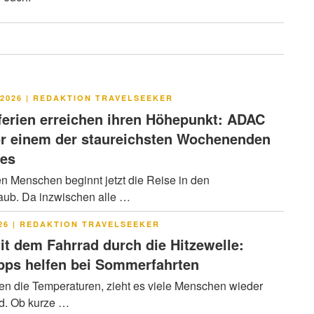
LICHT
2026
|
REDAKTION TRAVELSEEKER
rien erreichen ihren Höhepunkt: ADAC
or einem der staureichsten Wochenenden
res
en Menschen beginnt jetzt die Reise in den
ub. Da inzwischen alle …
LICHT
26
|
REDAKTION TRAVELSEEKER
it dem Fahrrad durch die Hitzewelle:
pps helfen bei Sommerfahrten
en die Temperaturen, zieht es viele Menschen wieder
ad. Ob kurze …