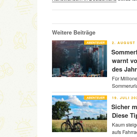
Weitere Beiträge
VERÖFFENT
ABENTEUER
2. AUGUST 
AM
Sommerfe
warnt v
des Jah
Für Million
Sommerurla
VERÖFFENT
ABENTEUER
19. JULI 20
AM
Sicher m
Diese Ti
Kaum steig
aufs Fahrr