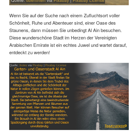
Quelle:
dbenthien
via
Pixabay
|
Pixabay License
Wenn Sie auf der Suche nach einem Zufluchtsort voller
Schönheit, Ruhe und Abenteuer sind, einer Oase des
Staunens, dann müssen Sie unbedingt Al Ain besuchen.
Diese wunderschöne Stadt im Herzen der Vereinigten
Arabischen Emirate ist ein echtes Juwel und wartet darauf,
entdeckt zu werden!
Quelle:
tkoles
via
Pixabay
|
Pixabay License
Link
Embed