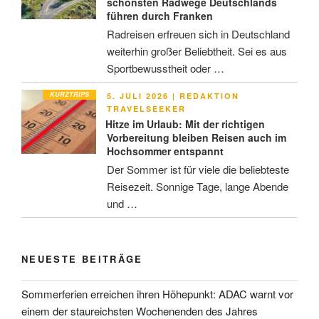
schönsten Radwege Deutschlands
führen durch Franken
Radreisen erfreuen sich in Deutschland
weiterhin großer Beliebtheit. Sei es aus
Sportbewusstheit oder …
KURZTRIPS
VERÖFFENTLICHT
5. JULI 2026
|
REDAKTION
AM
TRAVELSEEKER
Hitze im Urlaub: Mit der richtigen
Vorbereitung bleiben Reisen auch im
Hochsommer entspannt
Der Sommer ist für viele die beliebteste
Reisezeit. Sonnige Tage, lange Abende
und …
NEUESTE BEITRÄGE
Sommerferien erreichen ihren Höhepunkt: ADAC warnt vor
einem der staureichsten Wochenenden des Jahres