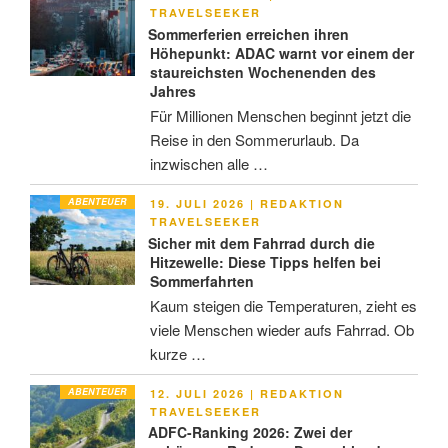
AM
TRAVELSEEKER
Sommerferien erreichen ihren
Höhepunkt: ADAC warnt vor einem der
staureichsten Wochenenden des
Jahres
Für Millionen Menschen beginnt jetzt die
Reise in den Sommerurlaub. Da
inzwischen alle …
ABENTEUER
VERÖFFENTLICHT
19. JULI 2026
|
REDAKTION
AM
TRAVELSEEKER
Sicher mit dem Fahrrad durch die
Hitzewelle: Diese Tipps helfen bei
Sommerfahrten
Kaum steigen die Temperaturen, zieht es
viele Menschen wieder aufs Fahrrad. Ob
kurze …
ABENTEUER
VERÖFFENTLICHT
12. JULI 2026
|
REDAKTION
AM
TRAVELSEEKER
ADFC-Ranking 2026: Zwei der