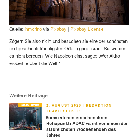
Quelle:
inmorino
via
Pixabay
|
Pixabay License
Zögern Sie also nicht und besuchen sie eine der schönsten
und geschichtsträchtigsten Orte in ganz Israel. Sie werden
es nicht bereuen. Wie Napoleon einst sagte: „Wer Akko
erobert, erobert die Welt!“
Weitere Beiträge
ABENTEUER
VERÖFFENTLICHT
2. AUGUST 2026
|
REDAKTION
AM
TRAVELSEEKER
Sommerferien erreichen ihren
Höhepunkt: ADAC warnt vor einem der
staureichsten Wochenenden des
Jahres