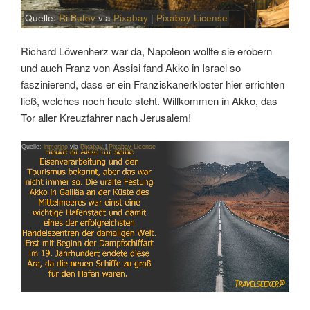
Quelle:
Ri Butov
via
Pixabay
|
Pixabay License
Richard Löwenherz war da, Napoleon wollte sie erobern
und auch Franz von Assisi fand Akko in Israel so
faszinierend, dass er ein Franziskanerkloster hier errichten
ließ, welches noch heute steht. Willkommen in Akko, das
Tor aller Kreuzfahrer nach Jerusalem!
Quelle:
inmorino
via
Pixabay
|
Pixabay License
Link
Embed