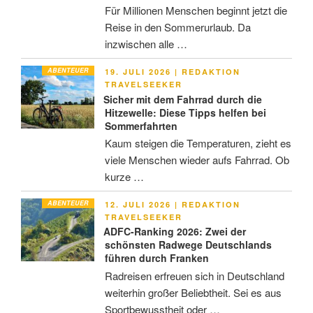
Für Millionen Menschen beginnt jetzt die
Reise in den Sommerurlaub. Da
inzwischen alle …
ABENTEUER
VERÖFFENTLICHT
19. JULI 2026
|
REDAKTION
AM
TRAVELSEEKER
Sicher mit dem Fahrrad durch die
Hitzewelle: Diese Tipps helfen bei
Sommerfahrten
Kaum steigen die Temperaturen, zieht es
viele Menschen wieder aufs Fahrrad. Ob
kurze …
ABENTEUER
VERÖFFENTLICHT
12. JULI 2026
|
REDAKTION
AM
TRAVELSEEKER
ADFC-Ranking 2026: Zwei der
schönsten Radwege Deutschlands
führen durch Franken
Radreisen erfreuen sich in Deutschland
weiterhin großer Beliebtheit. Sei es aus
Sportbewusstheit oder …