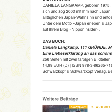
DANIELA LANGKAMP, geboren 1975, lern
sich und zog 2003 mit ihm nach Japan.
alltäglichen Japan-Wahnsinn und entd
Unter dem Motto »Japan erleben & Japa
auf ihrem Blog »Nipponinsider«.
DAS BUCH:
Daniela Langkamp:
111 GRÜNDE, J
Eine Liebeserklärung an das schöns
256 Seiten mit zwei farbigen Bildteile
14,99 EUR (D) | ISBN 978-3-86265-71
Schwarzkopf & Schwarzkopf Verlag, Be
Weitere Beiträge
VERÖFFENT
ABENTEUER
2. AUGUST 
AM