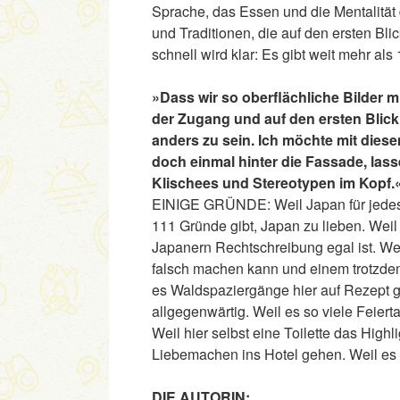
Sprache, das Essen und die Mentalität 
und Traditionen, die auf den ersten Bli
schnell wird klar: Es gibt weit mehr al
»Dass wir so oberflächliche Bilder mi
der Zugang und auf den ersten Blick
anders zu sein. Ich möchte mit dies
doch einmal hinter die Fassade, las
Klischees und Stereotypen im Kopf
EINIGE GRÜNDE: Weil Japan für jedes 
111 Gründe gibt, Japan zu lieben. Weil
Japanern Rechtschreibung egal ist. Wei
falsch machen kann und einem trotzdem 
es Waldspaziergänge hier auf Rezept g
allgegenwärtig. Weil es so viele Feierta
Weil hier selbst eine Toilette das High
Liebemachen ins Hotel gehen. Weil es W
DIE AUTORIN: