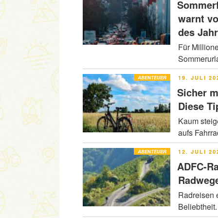
Sommerfe
warnt v
des Jah
Für Million
Sommerurla
VERÖFFENT
ABENTEUER
19. JULI 20
AM
Sicher m
Diese Ti
Kaum steig
aufs Fahrr
VERÖFFENT
ABENTEUER
12. JULI 20
AM
ADFC-Ra
Radwege
Radreisen e
Beliebtheit