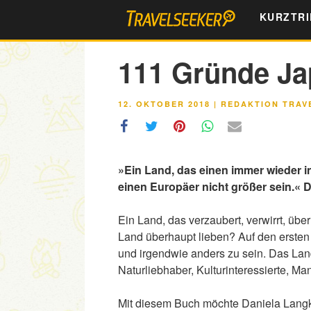
Zum
KURZTRI
Inhalt
springen
111 Gründe Jap
VERÖFFENTLICHT
12. OKTOBER 2018
|
REDAKTION TRAV
AM
»Ein Land, das einen immer wieder i
einen Europäer nicht größer sein.«
Ein Land, das verzaubert, verwirrt, übe
Land überhaupt lieben? Auf den ersten B
und irgendwie anders zu sein. Das Lan
Naturliebhaber, Kulturinteressierte, M
Mit diesem Buch möchte Daniela Langka