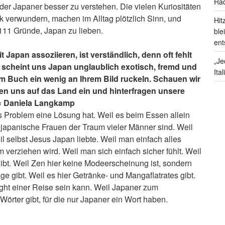
Rad
der Japaner besser zu verstehen. Die vielen Kuriositäten
ck verwundern, machen im Alltag plötzlich Sinn, und
Hit
s 111 Gründe, Japan zu lieben.
ble
ent
t Japan assoziieren, ist verständlich, denn oft fehlt
„Je
 scheint uns Japan unglaublich exotisch, fremd und
Ita
em Buch ein wenig an Ihrem Bild ruckeln. Schauen wir
sen uns auf das Land ein und hinterfragen unsere
.« Daniela Langkamp
Problem eine Lösung hat. Weil es beim Essen allein
 japanische Frauen der Traum vieler Männer sind. Weil
l selbst Jesus Japan liebte. Weil man einfach alles
verziehen wird. Weil man sich einfach sicher fühlt. Weil
ibt. Weil Zen hier keine Modeerscheinung ist, sondern
ge gibt. Weil es hier Getränke- und Mangaflatrates gibt.
light einer Reise sein kann. Weil Japaner zum
örter gibt, für die nur Japaner ein Wort haben.