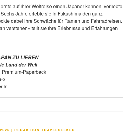
te auf ihrer Weltreise einen Japaner kennen, verliebte
 Sechs Jahre erlebte sie in Fuku­shima den ganz
eckte dabei ihre Schwäche für Ramen und Fahrradreisen.
n verstehen« teilt sie ihre Erlebnisse und Erfahrungen
APAN ZU LIEBEN
te Land der Welt
n | Premium-Paperback
6-2
rlin
LICHT
2026
|
REDAKTION TRAVELSEEKER