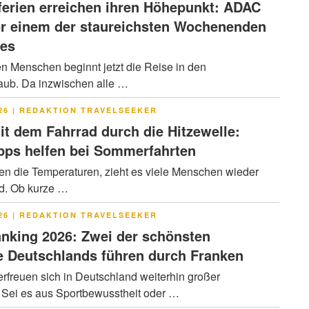
rien erreichen ihren Höhepunkt: ADAC
or einem der staureichsten Wochenenden
res
en Menschen beginnt jetzt die Reise in den
ub. Da inzwischen alle …
LICHT
26
|
REDAKTION TRAVELSEEKER
it dem Fahrrad durch die Hitzewelle:
pps helfen bei Sommerfahrten
en die Temperaturen, zieht es viele Menschen wieder
ad. Ob kurze …
LICHT
26
|
REDAKTION TRAVELSEEKER
nking 2026: Zwei der schönsten
 Deutschlands führen durch Franken
rfreuen sich in Deutschland weiterhin großer
. Sei es aus Sportbewusstheit oder …