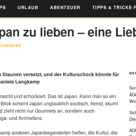
PS
URLAUB
ABENTEUER
TIPPS & TRICKS 
an zu lieben – eine Li
ELSEEKER
n Staunen versetzt, und der Kulturschock könnte für
NE
 Daniela Langkamp
Som
ADA
rrascht und schockiert. Das ist Japan. Kann man so ein
Wo
lick scheint Japan unglaublich exotisch, fremd, skurril
d zieht nicht nur Gourmets an, sondern auch
Sic
anga- und Animefans.
Die
ADF
mp anderen Japanbegeisterten helfen, die Kultur, die