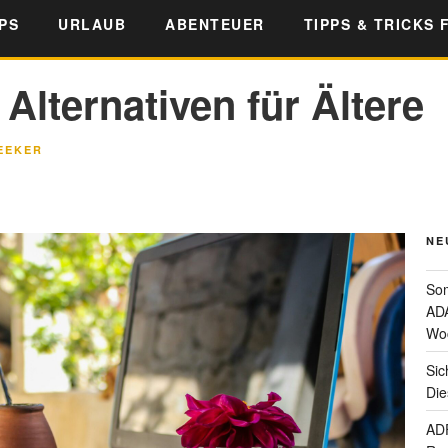
PS
URLAUB
ABENTEUER
TIPPS & TRICKS 
Alternativen für Ältere
EEKER
NE
Som
ADA
Wo
Sic
Die
ADF