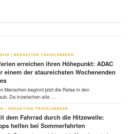
LICHT
2026
|
REDAKTION TRAVELSEEKER
rien erreichen ihren Höhepunkt: ADAC
or einem der staureichsten Wochenenden
res
en Menschen beginnt jetzt die Reise in den
ub. Da inzwischen alle …
LICHT
26
|
REDAKTION TRAVELSEEKER
it dem Fahrrad durch die Hitzewelle:
pps helfen bei Sommerfahrten