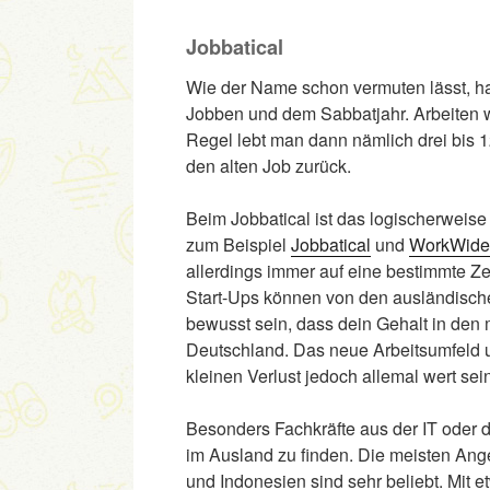
Jobbatical
Wie der Name schon vermuten lässt, ha
Jobben und dem Sabbatjahr. Arbeiten wä
Regel lebt man dann nämlich drei bis 
den alten Job zurück.
Beim Jobbatical ist das logischerweis
zum Beispiel
Jobbatical
und
WorkWide
allerdings immer auf eine bestimmte Z
Start-Ups können von den ausländischen 
bewusst sein, dass dein Gehalt in den m
Deutschland. Das neue Arbeitsumfeld 
kleinen Verlust jedoch allemal wert sei
Besonders Fachkräfte aus der IT oder 
im Ausland zu finden. Die meisten An
und Indonesien sind sehr beliebt. Mit e