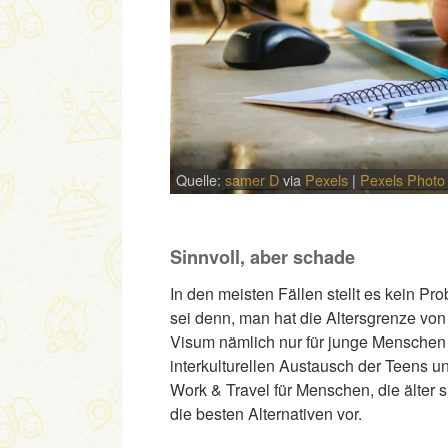
Quelle:
samer D
via
Pexels
|
Pexels Photo
Sinnvoll, aber schade
In den meisten Fällen stellt es kein P
sei denn, man hat die Altersgrenze von 
Visum nämlich nur für junge Menschen 
interkulturellen Austausch der Teens u
Work & Travel für Menschen, die älter si
die besten Alternativen vor.