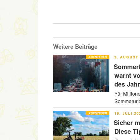
Weitere Beiträge
VERÖFFENT
ABENTEUER
2. AUGUST 
AM
Sommerfe
warnt v
des Jah
Für Million
Sommerurla
VERÖFFENT
ABENTEUER
19. JULI 20
AM
Sicher m
Diese Ti