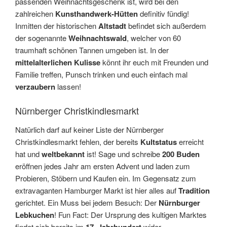
passenden Weihnachtsgeschenk ist, wird bei den
zahlreichen
Kunsthandwerk-Hütten
definitiv fündig!
Inmitten der historischen
Altstadt
befindet sich außerdem
der sogenannte
Weihnachtswald
, welcher von 60
traumhaft schönen Tannen umgeben ist. In der
mittelalterlichen Kulisse
könnt ihr euch mit Freunden und
Familie treffen, Punsch trinken und euch einfach mal
verzaubern
lassen!
Nürnberger Christkindlesmarkt
Natürlich darf auf keiner Liste der Nürnberger
Christkindlesmarkt fehlen, der bereits
Kultstatus
erreicht
hat und
weltbekannt
ist! Sage und schreibe
200 Buden
eröffnen jedes Jahr am ersten Advent und laden zum
Probieren, Stöbern und Kaufen ein. Im Gegensatz zum
extravaganten Hamburger Markt ist hier alles auf
Tradition
gerichtet. Ein Muss bei jedem Besuch: Der
Nürnburger
Lebkuchen
! Fun Fact: Der Ursprung des kultigen Marktes
findet sich bereits im
wider.