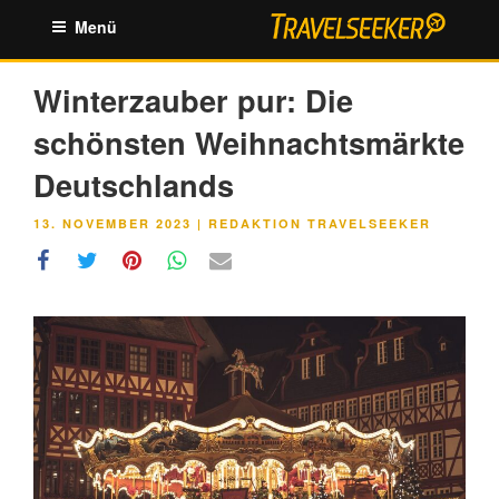
Zum
Menü
Inhalt
springen
Winterzauber pur: Die
schönsten Weihnachtsmärkte
Deutschlands
VERÖFFENTLICHT
13. NOVEMBER 2023
|
REDAKTION TRAVELSEEKER
AM