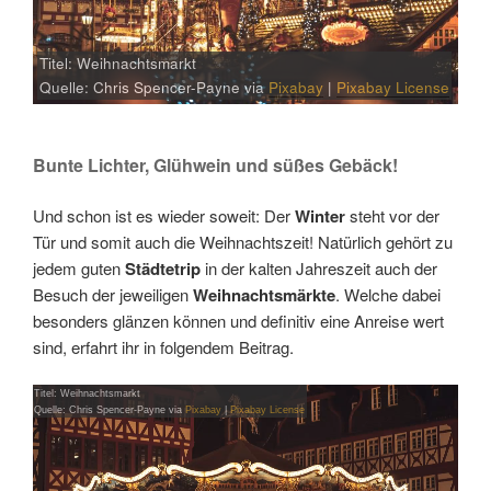
Titel: Weihnachtsmarkt
Quelle: Chris Spencer-Payne via
Pixabay
|
Pixabay License
Bunte Lichter, Glühwein und süßes Gebäck!
Und schon ist es wieder soweit: Der
Winter
steht vor der
Tür und somit auch die Weihnachtszeit! Natürlich gehört zu
jedem guten
Städtetrip
in der kalten Jahreszeit auch der
Besuch der jeweiligen
Weihnachtsmärkte
. Welche dabei
besonders glänzen können und definitiv eine Anreise wert
sind, erfahrt ihr in folgendem Beitrag.
Titel: Weihnachtsmarkt
Link
Embed
Quelle: Chris Spencer-Payne via
Pixabay
|
Pixabay License