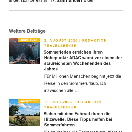
17. Jahrhundert
Weitere Beiträge
ABENTEUER
VERÖFFENTLICHT
2. AUGUST 2026
|
REDAKTION
AM
TRAVELSEEKER
Sommerferien erreichen ihren
Höhepunkt: ADAC warnt vor einem der
staureichsten Wochenenden des
Jahres
Für Millionen Menschen beginnt jetzt die
Reise in den Sommerurlaub. Da
inzwischen alle …
ABENTEUER
VERÖFFENTLICHT
19. JULI 2026
|
REDAKTION
AM
TRAVELSEEKER
Sicher mit dem Fahrrad durch die
Hitzewelle: Diese Tipps helfen bei
Sommerfahrten
Kaum steigen die Temperaturen, zieht es