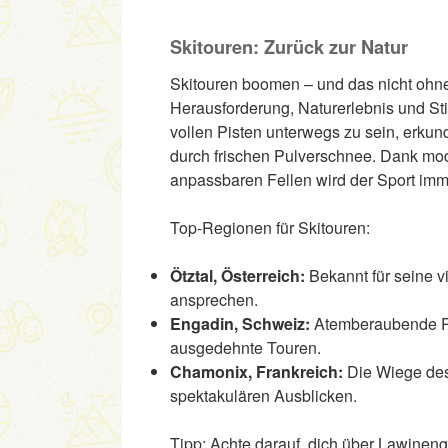
Skitouren: Zurück zur Natur
Skitouren boomen – und das nicht ohne
Herausforderung, Naturerlebnis und Sti
vollen Pisten unterwegs zu sein, erkun
durch frischen Pulverschnee. Dank mod
anpassbaren Fellen wird der Sport imm
Top-Regionen für Skitouren:
Ötztal, Österreich:
Bekannt für seine vi
ansprechen.
Engadin, Schweiz:
Atemberaubende Pan
ausgedehnte Touren.
Chamonix, Frankreich:
Die Wiege des 
spektakulären Ausblicken.
Tipp: Achte darauf, dich über Lawinen