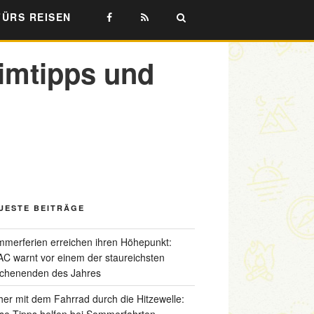
FÜRS REISEN
imtipps und
UESTE BEITRÄGE
merferien erreichen ihren Höhepunkt:
C warnt vor einem der staureichsten
chenenden des Jahres
her mit dem Fahrrad durch die Hitzewelle:
se Tipps helfen bei Sommerfahrten