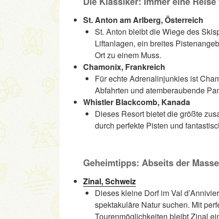
Die Klassiker: Immer eine Reise
St. Anton am Arlberg, Österreich
St. Anton bleibt die Wiege des Skis
Liftanlagen, ein breites Pistenang
Ort zu einem Muss.
Chamonix, Frankreich
Für echte Adrenalinjunkies ist Cham
Abfahrten und atemberaubende Pa
Whistler Blackcomb, Kanada
Dieses Resort bietet die größte z
durch perfekte Pisten und fantastisc
Geheimtipps: Abseits der Mass
Zinal, Schweiz
Dieses kleine Dorf im Val d’Annivier
spektakuläre Natur suchen. Mit perf
Tourenmöglichkeiten bleibt Zinal ei