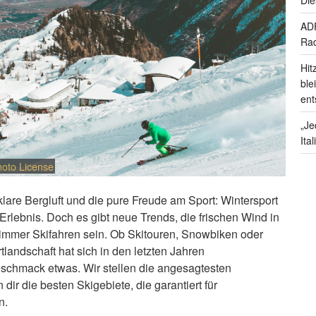
ADF
Rad
Hit
ble
ent
„Je
Ita
hoto License
klare Bergluft und die pure Freude am Sport: Wintersport
Erlebnis. Doch es gibt neue Trends, die frischen Wind in
 immer Skifahren sein. Ob Skitouren, Snowbiken oder
andschaft hat sich in den letzten Jahren
Geschmack etwas. Wir stellen die angesagtesten
dir die besten Skigebiete, die garantiert für
n.