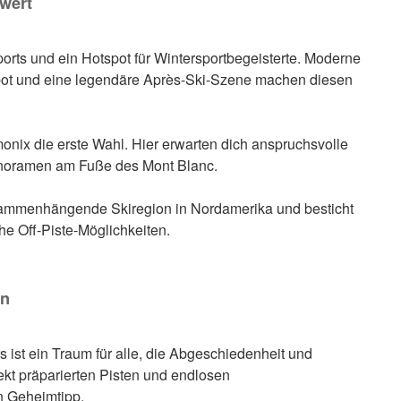
 wert
ports und ein Hotspot für Wintersportbegeisterte. Moderne
ebot und eine legendäre Après-Ski-Szene machen diesen
onix die erste Wahl. Hier erwarten dich anspruchsvolle
noramen am Fuße des Mont Blanc.
usammenhängende Skiregion in Nordamerika und besticht
he Off-Piste-Möglichkeiten.
en
s ist ein Traum für alle, die Abgeschiedenheit und
ekt präparierten Pisten und endlosen
n Geheimtipp.