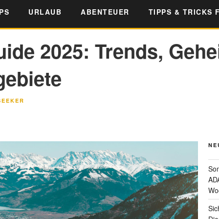
PS
URLAUB
ABENTEUER
TIPPS & TRICKS 
uide 2025: Trends, Gehe
gebiete
SEEKER
NE
Som
ADA
Wo
Sic
Die