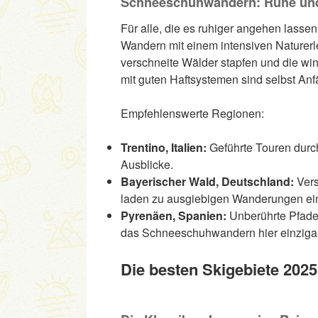
Schneeschuhwandern: Ruhe und
Für alle, die es ruhiger angehen lasse
Wandern mit einem intensiven Naturerle
verschneite Wälder stapfen und die w
mit guten Haftsystemen sind selbst Anf
Empfehlenswerte Regionen:
Trentino, Italien:
Geführte Touren durc
Ausblicke.
Bayerischer Wald, Deutschland:
Vers
laden zu ausgiebigen Wanderungen ei
Pyrenäen, Spanien:
Unberührte Pfade
das Schneeschuhwandern hier einzigar
Die besten Skigebiete 202