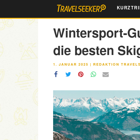
Zum
KURZTRI
Inhalt
springen
Wintersport-G
die besten Ski
VERÖFFENTLICHT
1. JANUAR 2025
|
REDAKTION TRAVEL
AM