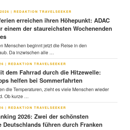
LICHT
2026
|
REDAKTION TRAVELSEEKER
rien erreichen ihren Höhepunkt: ADAC
or einem der staureichsten Wochenenden
res
en Menschen beginnt jetzt die Reise in den
ub. Da inzwischen alle …
LICHT
26
|
REDAKTION TRAVELSEEKER
it dem Fahrrad durch die Hitzewelle:
pps helfen bei Sommerfahrten
en die Temperaturen, zieht es viele Menschen wieder
ad. Ob kurze …
LICHT
26
|
REDAKTION TRAVELSEEKER
nking 2026: Zwei der schönsten
 Deutschlands führen durch Franken