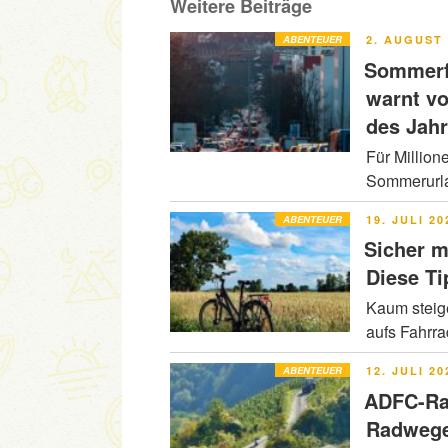
Weitere Beiträge
VERÖFFENT
ABENTEUER
2. AUGUST 
AM
Sommerfe
warnt v
des Jah
Für Million
Sommerurla
VERÖFFENT
ABENTEUER
19. JULI 20
AM
Sicher m
Diese Ti
Kaum steig
aufs Fahrr
VERÖFFENT
ABENTEUER
12. JULI 20
AM
ADFC-Ra
Radwege