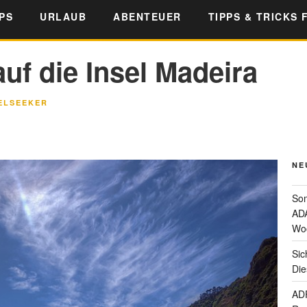
PS
URLAUB
ABENTEUER
TIPPS & TRICKS 
auf die Insel Madeira
ELSEEKER
NE
Som
ADA
Wo
Sic
Die
ADF