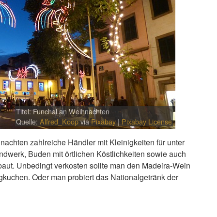
Titel: Funchal an Weihnachten
Quelle:
Alfred_Koop
via
Pixabay
|
Pixabay License
nachten zahlreiche Händler mit Kleinigkeiten für unter
erk, Buden mit örtlichen Köstlichkeiten sowie auch
aut. Unbedingt verkosten sollte man den Madeira-Wein
gkuchen. Oder man probiert das Nationalgetränk der