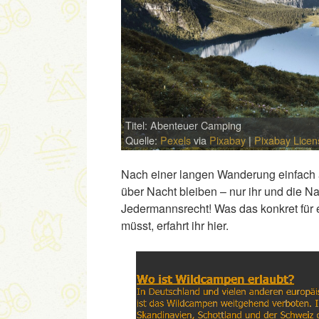
Titel: Abenteuer Camping
Quelle:
Pexels
via
Pixabay
|
Pixabay Licen
Nach einer langen Wanderung einfach 
über Nacht bleiben – nur ihr und die Na
Jedermannsrecht! Was das konkret für
müsst, erfahrt ihr hier.
Link
Embed