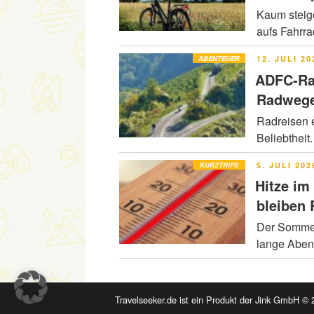
Kaum steig
aufs Fahrr
VERÖFFENT
ABENTEUER
12. JULI 20
AM
ADFC-Ra
Radwege
Radreisen e
Beliebtheit
VERÖFFENT
KURZTRIPS
5. JULI 202
AM
Hitze im
bleiben
Der Sommer 
lange Abe
Travelseeker.de ist ein Produkt der Jink GmbH © 