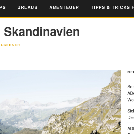
PS
URLAUB
ABENTEUER
TIPPS & TRICKS 
 Skandinavien
ELSEEKER
NE
Som
ADA
Wo
Sic
Die
ADF