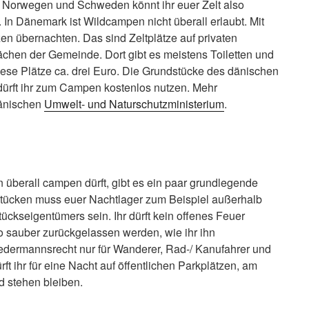
n Norwegen und Schweden könnt ihr euer Zelt also
. In Dänemark ist Wildcampen nicht überall erlaubt. Mit
zen übernachten. Das sind Zeltplätze auf privaten
chen der Gemeinde. Dort gibt es meistens Toiletten und
iese Plätze ca. drei Euro. Die Grundstücke des dänischen
ürft ihr zum Campen kostenlos nutzen. Mehr
dänischen
Umwelt- und Naturschutzministerium
.
berall campen dürft, gibt es ein paar grundlegende
tücken muss euer Nachtlager zum Beispiel außerhalb
ckseigentümers sein. Ihr dürft kein offenes Feuer
so sauber zurückgelassen werden, wie ihr ihn
edermannsrecht nur für Wanderer, Rad-/ Kanufahrer und
t ihr für eine Nacht auf öffentlichen Parkplätzen, am
d stehen bleiben.