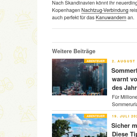
Nach Skandinavien könnt ihr neuerding
Kopenhagen
Nachtzug-Verbindung
rei
auch perfekt für das
Kanuwandern
an.
Weitere Beiträge
VERÖFFENT
ABENTEUER
2. AUGUST 
AM
Sommerfe
warnt v
des Jah
Für Million
Sommerurla
VERÖFFENT
ABENTEUER
19. JULI 20
AM
Sicher m
Diese Ti