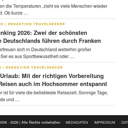
en die Temperaturen, zieht es viele Menschen wieder
ad. Ob kurze …
LICHT
26
|
REDAKTION TRAVELSEEKER
nking 2026: Zwei der schönsten
 Deutschlands führen durch Franken
rfreuen sich in Deutschland weiterhin großer
. Sei es aus Sportbewusstheit oder …
LICHT
6
|
REDAKTION TRAVELSEEKER
 Urlaub: Mit der richtigen Vorbereitung
 Reisen auch im Hochsommer entspannt
ist für viele die beliebteste Reisezeit. Sonnige Tage,
nde und …
2006 - 2026 | Alle Rechte vorbehalten
MEDIADATEN
IMPRESSUM
DA