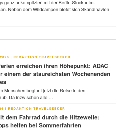
s ganz unkompliziert mit der Berlin-Stockholm-
sen. Neben dem Wildcampen bietet sich Skandinavien
LICHT
2026
|
REDAKTION TRAVELSEEKER
rien erreichen ihren Höhepunkt: ADAC
or einem der staureichsten Wochenenden
res
en Menschen beginnt jetzt die Reise in den
ub. Da inzwischen alle …
LICHT
26
|
REDAKTION TRAVELSEEKER
it dem Fahrrad durch die Hitzewelle:
pps helfen bei Sommerfahrten