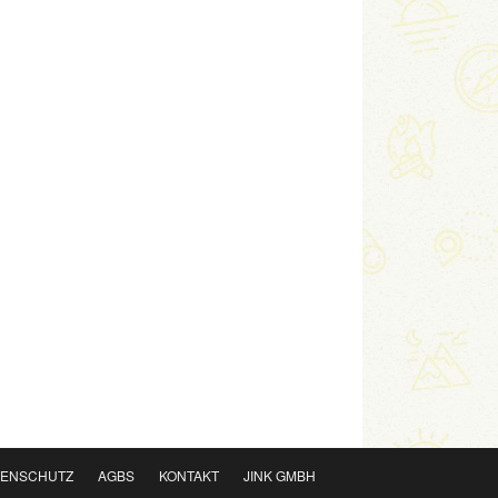
TENSCHUTZ
AGBS
KONTAKT
JINK GMBH